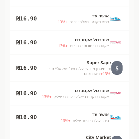
אושר עד
₪
16.90
פתח תקווה - סגולה
· יבנה
+
%
13
שופרסל אקספרס
₪
16.90
אקספרס רחובות
· רחובות
+
%
13
Super Sapir
S
₪
16.90
נטו חיסכון מודיעין עלית שד' יחזקאל* ת.
·
unknown
+
13
%
שופרסל אקספרס
₪
16.90
אקספרס קרית ביאליק
· קרית ביאליק
+
%
13
אושר עד
₪
16.90
ביתר עילית
· ביתר עילית
+
%
13
City Market