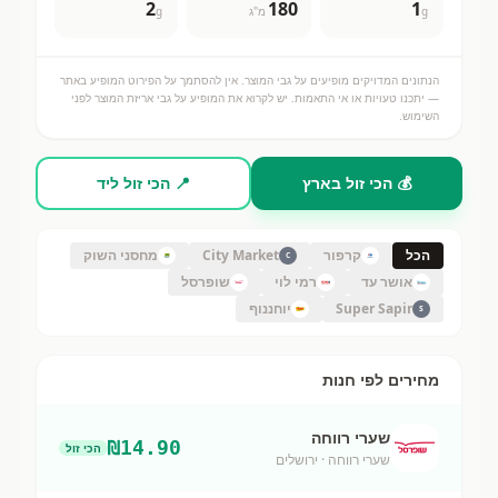
2
180
1
g
מ"ג
g
הנתונים המדויקים מופיעים על גבי המוצר. אין להסתמך על הפירוט המופיע באתר
— יתכנו טעויות או אי התאמות. יש לקרוא את המופיע על גבי אריזת המוצר לפני
השימוש.
💰 הכי זול בארץ
📍 הכי זול ליד
הכל
קרפור
City Market
מחסני השוק
C
אושר עד
רמי לוי
שופרסל
Super Sapir
יוחננוף
S
מחירים לפי חנות
שערי רווחה
₪
14.90
הכי זול
שערי רווחה
· ירושלים