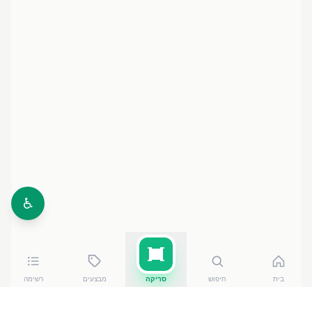
♿
בית
חיפוש
סריקה
מבצעים
רשימה