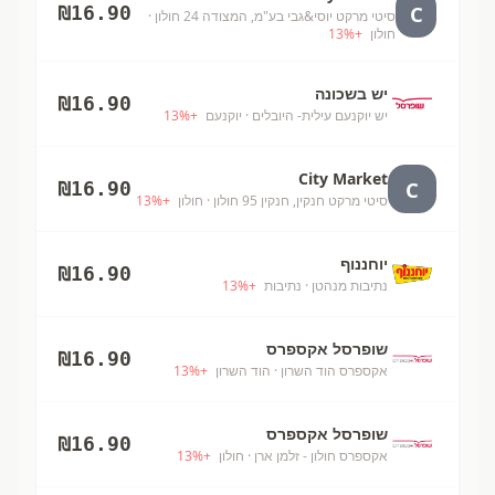
C
₪
16.90
סיטי מרקט יוסי&גבי בע"מ, המצודה 24 חולון
·
חולון
+
%
13
יש בשכונה
₪
16.90
יש יוקנעם עילית- היובלים
· יוקנעם
+
%
13
City Market
C
₪
16.90
סיטי מרקט חנקין, חנקין 95 חולון
· חולון
+
%
13
יוחננוף
₪
16.90
נתיבות מנהטן
· נתיבות
+
%
13
שופרסל אקספרס
₪
16.90
אקספרס הוד השרון
· הוד השרון
+
%
13
שופרסל אקספרס
₪
16.90
אקספרס חולון - זלמן ארן
· חולון
+
%
13