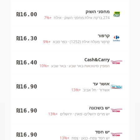
מחסני השוק
₪
16.00
274 ברקת אילת מחסני השוק
· אילת
+
%
7
קרפור
₪
16.30
קרפור מעלה אילת (1252)
· כפר סבא
+
%
9
Cash&Carry
₪
16.40
המפיץ סיטונאות באר שבע
· באר שבע
+
%
10
אושר עד
₪
16.90
אשדוד
· תל אביב
+
%
13
יש בשכונה
₪
16.90
יש מרים ירושלים- פארן
· ירושלים
+
%
13
יש חסד
₪
16.90
יש חסד צפת- כנען
· צפת
+
%
13