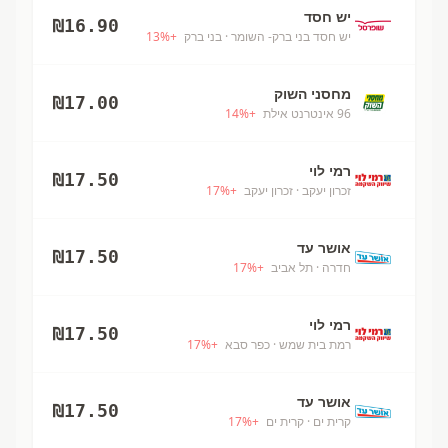
יש חסד
₪
16.90
יש חסד בני ברק- השומר
· בני ברק
+
%
13
מחסני השוק
₪
17.00
96 אינטרנט אילת
+
%
14
רמי לוי
₪
17.50
זכרון יעקב
· זכרון יעקב
+
%
17
אושר עד
₪
17.50
חדרה
· תל אביב
+
%
17
רמי לוי
₪
17.50
רמת בית שמש
· כפר סבא
+
%
17
אושר עד
₪
17.50
קרית ים
· קרית ים
+
%
17