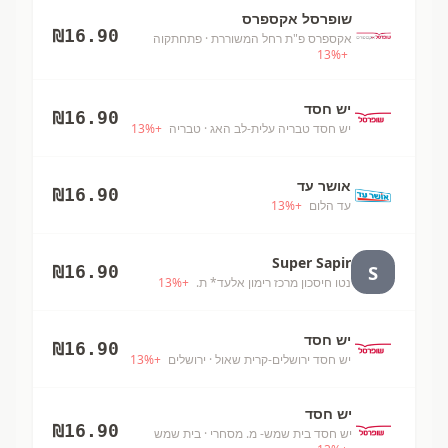
שופרסל אקספרס
₪
16.90
אקספרס פ"ת רחל המשוררת
· פתחתקוה
13
%
+
יש חסד
₪
16.90
יש חסד טבריה עלית-לב האג
· טבריה
+
%
13
אושר עד
₪
16.90
עד הלום
+
%
13
Super Sapir
S
₪
16.90
נטו חיסכון מרכז רימון אלעד* ת.
+
%
13
יש חסד
₪
16.90
יש חסד ירושלים-קרית שאול
· ירושלים
+
%
13
יש חסד
₪
16.90
יש חסד בית שמש- מ. מסחרי
· בית שמש