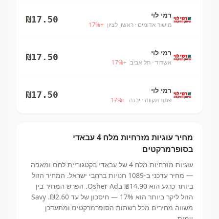
רמי לוי
₪
17.50
מישור אדומים
· ראשון לציון
+
%
17
רמי לוי
₪
17.50
אשדוד
· תל אביב
+
%
17
רמי לוי
₪
17.50
פתח תקווה
· יבנה
+
%
17
מחיר
עוגיות מזרחיות מלח 4
עבאדי
בסופרמרקטים
עוגיות מזרחיות מלח 4
של עבאדי
בקטגוריית לחם ומאפה
— מחיר עדכני ב-
1089
חנויות ברחבי ישראל.
המחיר הזול
ביותר כרגע הוא ₪14.90
בOsher Ad.
הפרש המחיר בין
הזול ליקר ביותר הוא 17% — חיסכון של עד ₪2.60.
Savy
משווה מחירים מכל רשתות הסופרמרקטים ומתעדכן
יומית.