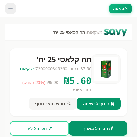
כניסה
›
›
משקאות
תה קלאסי 25 יח'
תה קלאסי 25 יח'
37.50
ברקוד:
7290000345260
משקאות
₪
5.60
— ₪
6.90
(
% הפרש)
23
1261
חנויות
🛒 הוסף לרשימה
🔍 חפש מוצר נוסף
💰 הכי זול בארץ
📍 הכי זול ליד