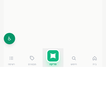
♿
בית
חיפוש
סריקה
מבצעים
רשימה
כמה עולה
תה קלאסי 25 יח'
?
תה קלאסי 25 יח'
עולה בין ₪
5.60
ל-₪
6.90
ברשתות