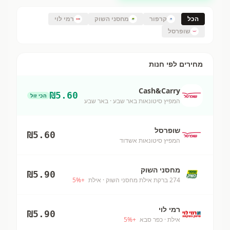
הכל
קרפור
מחסני השוק
רמי לוי
שופרסל
מחירים לפי חנות
Cash&Carry
₪
5.60
הכי זול
המפיץ סיטונאות באר שבע
· באר שבע
שופרסל
₪
5.60
המפיץ סיטונאות אשדוד
מחסני השוק
₪
5.90
274 ברקת אילת מחסני השוק
· אילת
+
%
5
רמי לוי
₪
5.90
אילת
· כפר סבא
+
%
5