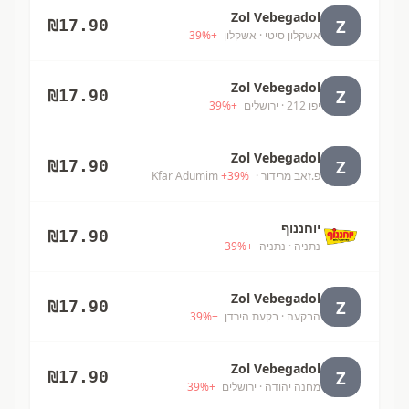
Zol Vebegadol
Z
₪
17.90
אשקלון סיטי
· אשקלון
+
%
39
Zol Vebegadol
Z
₪
17.90
יפו 212
· ירושלים
+
%
39
Zol Vebegadol
Z
₪
17.90
פ.זאב מרידור
· Kfar Adumim
%
39
+
יוחננוף
₪
17.90
נתניה
· נתניה
+
%
39
Zol Vebegadol
Z
₪
17.90
הבקעה
· בקעת הירדן
+
%
39
Zol Vebegadol
Z
₪
17.90
מחנה יהודה
· ירושלים
+
%
39