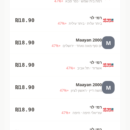
רמת בית שמש
· כפר סבא
+
%
47
רמי לוי
₪
18.90
ביתר עלית
· ביתר עילית
+
%
47
Maayan 2000
M
₪
18.90
ים סוף מאה ואחד
· ירושלים
+
%
47
רמי לוי
₪
18.90
אשדוד
· תל אביב
+
%
47
Maayan 2000
M
₪
18.90
משה דיין
· ראשון לציון
+
%
47
רמי לוי
₪
18.90
עזריאלי חיפה
· חיפה
+
%
47
רמי לוי