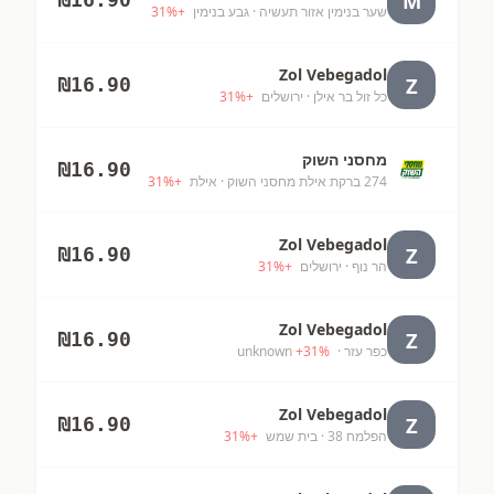
M
שער בנימין אזור תעשיה
· גבע בנימין
+
%
31
Zol Vebegadol
Z
₪
16.90
כל זול בר אילן
· ירושלים
+
%
31
מחסני השוק
₪
16.90
274 ברקת אילת מחסני השוק
· אילת
+
%
31
Zol Vebegadol
Z
₪
16.90
הר נוף
· ירושלים
+
%
31
Zol Vebegadol
Z
₪
16.90
כפר עזר
· unknown
%
31
+
Zol Vebegadol
Z
₪
16.90
הפלמח 38
· בית שמש
+
%
31