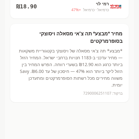
רמי לוי
₪
18.90
כרמיאל
· כרמיאל
+
%
47
מחיר
*מבצע* תה צ'אי מסאלה
ויסוצקי
בסופרמרקטים
*מבצע* תה צ'אי מסאלה
של ויסוצקי
בקטגוריית משקאות
— מחיר עדכני ב-
1183
חנויות ברחבי ישראל.
המחיר הזול
ביותר כרגע הוא ₪12.90
בשערי רווחה.
הפרש המחיר בין
הזול ליקר ביותר הוא 47% — חיסכון של עד ₪6.00.
Savy
משווה מחירים מכל רשתות הסופרמרקטים ומתעדכן
יומית.
ברקוד:
7290006251107