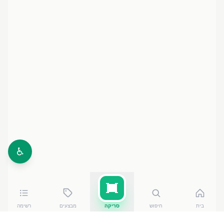
♿
בית
חיפוש
סריקה
מבצעים
רשימה