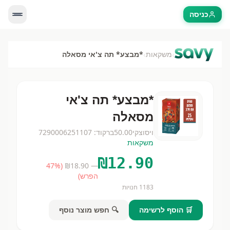
כניסה
›
›
משקאות
*מבצע* תה צ'אי מסאלה
*מבצע* תה צ'אי
מסאלה
ויסוצקי
50.00
ברקוד:
7290006251107
משקאות
₪
12.90
47
%
(
18.90
— ₪
הפרש)
1183
חנויות
🛒 הוסף לרשימה
🔍 חפש מוצר נוסף