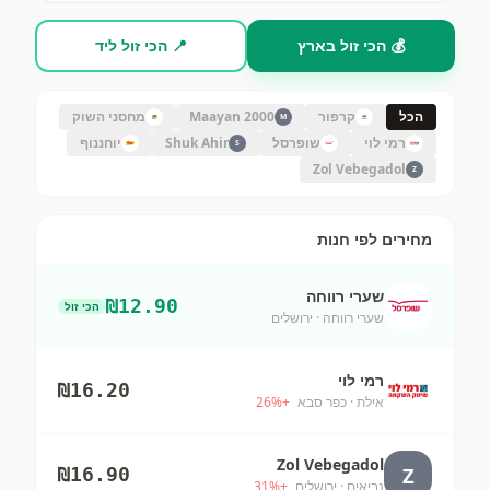
💰 הכי זול בארץ
📍 הכי זול ליד
הכל
קרפור
Maayan 2000
מחסני השוק
M
רמי לוי
שופרסל
Shuk Ahir
יוחננוף
S
Zol Vebegadol
Z
מחירים לפי חנות
שערי רווחה
₪
12.90
הכי זול
שערי רווחה
· ירושלים
רמי לוי
₪
16.20
אילת
· כפר סבא
+
%
26
Zol Vebegadol
Z
₪
16.90
נביאים
· ירושלים
+
%
31