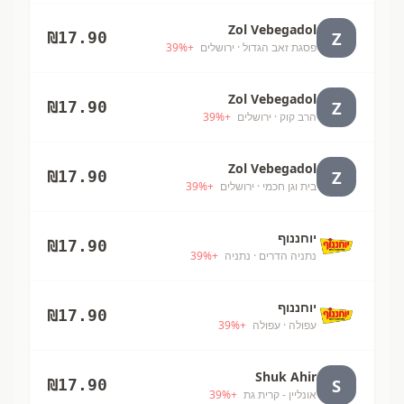
Zol Vebegadol
Z
₪
17.90
פסגת זאב הגדול
· ירושלים
+
%
39
Zol Vebegadol
Z
₪
17.90
הרב קוק
· ירושלים
+
%
39
Zol Vebegadol
Z
₪
17.90
בית וגן חכמי
· ירושלים
+
%
39
יוחננוף
₪
17.90
נתניה הדרים
· נתניה
+
%
39
יוחננוף
₪
17.90
עפולה
· עפולה
+
%
39
Shuk Ahir
S
₪
17.90
אונליין - קרית גת
+
%
39