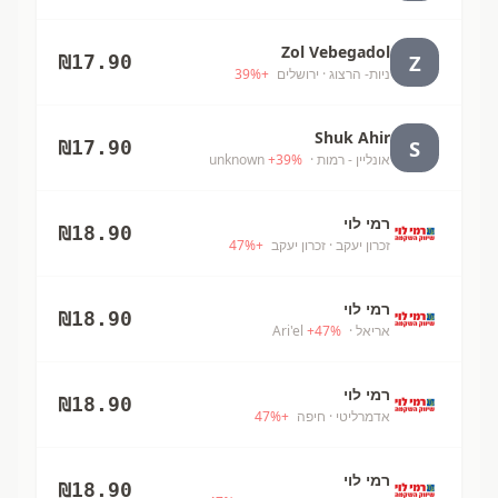
Zol Vebegadol
Z
₪
17.90
ניות- הרצוג
· ירושלים
+
%
39
Shuk Ahir
S
₪
17.90
אונליין - רמות
· unknown
%
39
+
רמי לוי
₪
18.90
זכרון יעקב
· זכרון יעקב
+
%
47
רמי לוי
₪
18.90
אריאל
· Ari'el
%
47
+
רמי לוי
₪
18.90
אדמרליטי
· חיפה
+
%
47
רמי לוי
₪
18.90