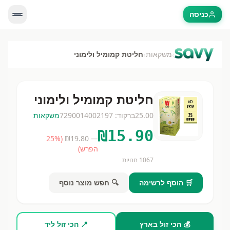
כניסה
›
›
משקאות
חליטת קמומיל ולימוני
חליטת קמומיל ולימוני
25.00
ברקוד:
7290014002197
משקאות
₪
15.90
25
%
(
19.80
— ₪
הפרש)
1067
חנויות
🛒 הוסף לרשימה
🔍 חפש מוצר נוסף
💰 הכי זול בארץ
📍 הכי זול ליד