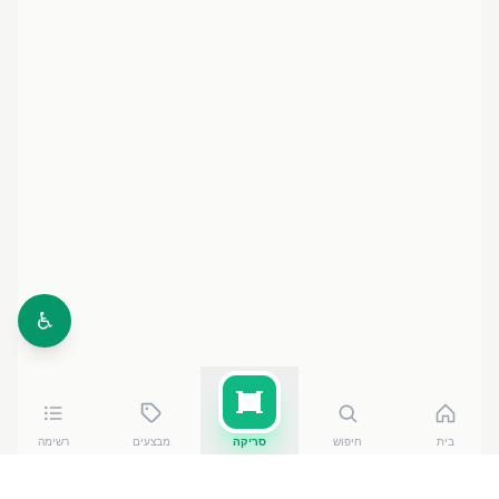
♿
בית
חיפוש
סריקה
מבצעים
רשימה