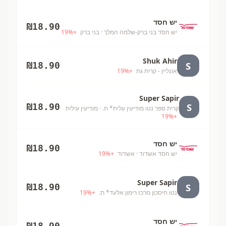
יש חסד
₪
18.90
יש חסד בני ברק-שלמה המלך
· בני ברק
+
%
19
Shuk Ahir
S
₪
18.90
אונליין - קרית גת
+
%
19
Super Sapir
S
₪
18.90
קרית ספר נטו מודיעין עלית* ת.
· מודיעין עילית
19
%
+
יש חסד
₪
18.90
יש חסד אשדוד
· אשדוד
+
%
19
Super Sapir
S
₪
18.90
נטו חיסכון מרכז רימון אלעד* ת.
+
%
19
יש חסד
₪
18.90