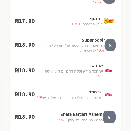
13
%
+
יוחננוף
₪
17.90
חולון המרכבה
+
%
13
Super Sapir
S
₪
18.90
נטו חיסכון מודיעין עלית שד' יחזקאל* ת.
·
unknown
+
19
%
יש חסד
₪
18.90
יש חסד מודיעיןעלית דרום
· מודיעין עילית
19
%
+
יש חסד
₪
18.90
יש חסד ביתר עילית- הר"ן
· ביתר עילית
+
%
19
Shefa Barcart Ashem
S
₪
18.90
כהנמן בני ברק
· בני ברק
+
%
19