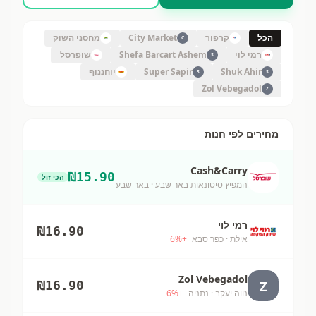
הכל
קרפור
City Market
מחסני השוק
C
רמי לוי
Shefa Barcart Ashem
שופרסל
S
Shuk Ahir
Super Sapir
יוחננוף
S
S
Zol Vebegadol
Z
מחירים לפי חנות
Cash&Carry
₪
15.90
הכי זול
המפיץ סיטונאות באר שבע
· באר שבע
רמי לוי
₪
16.90
אילת
· כפר סבא
+
%
6
Zol Vebegadol
Z
₪
16.90
נווה יעקב
· נתניה
+
%
6