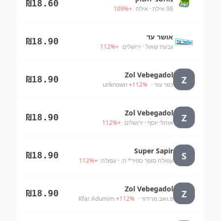
₪
18.60
98 אילת
· אילת
+
%
109
אושר עד
₪
18.90
גבעת שאול
· ירושלים
+
%
112
Zol Vebegadol
Z
₪
18.90
כפר עזר
· unknown
%
112
+
Zol Vebegadol
Z
₪
18.90
אוהלי יוסף
· ירושלים
+
%
112
Super Sapir
S
₪
18.90
עפולה סופר ספיר* ת.
· עפולה
+
%
112
Zol Vebegadol
Z
₪
18.90
פ.זאב מרידור
· Kfar Adumim
%
112
+