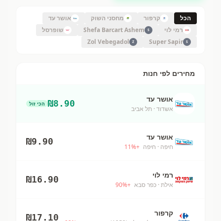
הכל
קרפור
מחסני השוק
אושר עד
רמי לוי
Shefa Barcart Ashem
שופרסל
S
Zol Vebegadol
Super Sapir
Z
S
מחירים לפי חנות
אושר עד
₪
8.90
הכי זול
אשדוד
· תל אביב
אושר עד
₪
9.90
חיפה
· חיפה
+
%
11
רמי לוי
₪
16.90
אילת
· כפר סבא
+
%
90
קרפור
₪
17.10