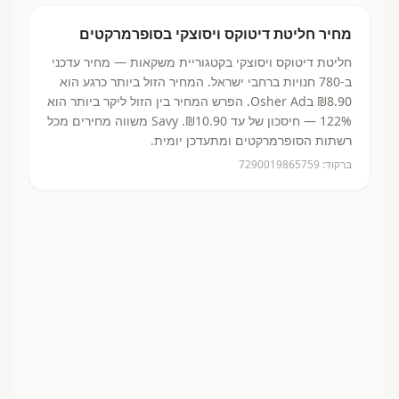
מחיר
חליטת דיטוקס ויסוצקי
בסופרמרקטים
חליטת דיטוקס ויסוצקי
בקטגוריית משקאות
— מחיר עדכני
ב-
780
חנויות ברחבי ישראל.
המחיר הזול ביותר כרגע הוא
₪8.90
בOsher Ad.
הפרש המחיר בין הזול ליקר ביותר הוא
122% — חיסכון של עד ₪10.90.
Savy משווה מחירים מכל
רשתות הסופרמרקטים ומתעדכן יומית.
ברקוד:
7290019865759