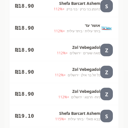
Shefa Barcart Ashem
S
₪
18.90
כהנמן בני ברק
· בני ברק
+
%
112
אושר עד
₪
18.90
ביתר עילית
· ביתר עילית
+
%
112
Zol Vebegadol
Z
₪
18.90
מאה שערים
· ירושלים
+
%
112
Zol Vebegadol
Z
₪
18.90
כל זול בר אילן
· ירושלים
+
%
112
Zol Vebegadol
Z
₪
18.90
ניות- הרצוג
· ירושלים
+
%
112
Shefa Barcart Ashem
S
₪
19.10
בבא סאלי
· ביתר עילית
+
%
115