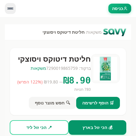
כניסה
›
›
משקאות
חליטת דיטוקס ויסוצקי
חליטת דיטוקס ויסוצקי
ברקוד:
7290019865759
משקאות
₪
8.90
— ₪
19.80
(
% הפרש)
122
780
חנויות
🛒 הוסף לרשימה
🔍 חפש מוצר נוסף
💰 הכי זול בארץ
📍 הכי זול ליד