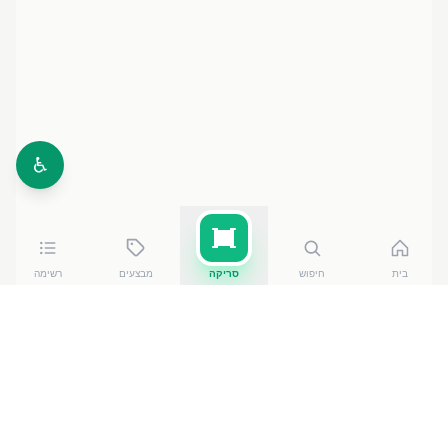
♿
בית
חיפוש
סריקה
מבצעים
רשימה
כמה עולה
חליטת דיטוקס ויסוצקי
?
חליטת דיטוקס ויסוצקי
עולה בין ₪
8.90
ל-₪
19.80
ברשתות