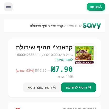
כניסה
›
›
לחם ומאפה
קראנצ'י חטיף שיבולת
קראנצ'י חטיף שיבולת
ג'נרל מילס
210.00
ברקוד:
16000423534
לחם ומאפה
₪
7.90
— ₪
12.90
(
% הפרש)
63
1446
חנויות
🛒 הוסף לרשימה
🔍 חפש מוצר נוסף