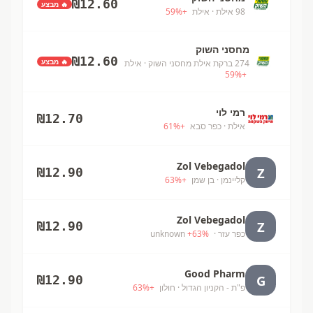
₪
12.60
🔥 מבצע
98 אילת
· אילת
+
%
59
מחסני השוק
₪
12.60
🔥 מבצע
274 ברקת אילת מחסני השוק
· אילת
59
%
+
רמי לוי
₪
12.70
אילת
· כפר סבא
+
%
61
Zol Vebegadol
Z
₪
12.90
קליינמן
· בן שמן
+
%
63
Zol Vebegadol
Z
₪
12.90
כפר עזר
· unknown
%
63
+
Good Pharm
G
₪
12.90
פ"ת - הקניון הגדול
· חולון
+
%
63