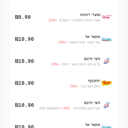
שערי רווחה
₪
9.90
שערי רווחה ירושלים
· ירושלים
+
%
25
אושר עד
₪
10.90
כפר סבא
· פתח תקווה
+
%
38
חצי חינם
₪
10.90
כל בו חצי חינם כישור
· חולון
+
%
38
יוחננוף
₪
10.90
חולון המרכבה
+
%
38
חצי חינם
₪
10.90
חצי חינם משלוחים
· Kfar Adumim
%
38
+
אושר עד
₪
10.90