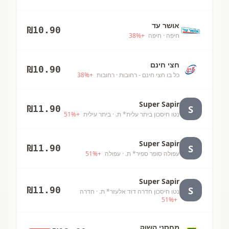
אושר עד
₪
10.90
חיפה
· חיפה
+
%
38
חצי חינם
₪
10.90
כל בו חצי חינם - רחובות
· רחובות
+
%
38
Super Sapir
S
₪
11.90
נטו חיסכון ביתר עלית* ת.
· ביתר עילית
+
%
51
Super Sapir
S
₪
11.90
עפולה סופר ספיר* ת.
· עפולה
+
%
51
Super Sapir
S
₪
11.90
נטו חיסכון חדרה דוד אלעזר* ת.
· חדרה
51
%
+
מחסני השוק