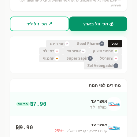
— יתכנו טעויות או אי התאמות. יש לקרוא את המופיע על גבי אריזת המוצר לפני
השימוש.
💰 הכי זול בארץ
📍 הכי זול ליד
הכל
Good Pharm
חצי חינם
G
מחסני השוק
אושר עד
רמי לוי
שופרסל
Super Sapir
יוחננוף
S
Zol Vebegadol
Z
מחירים לפי חנות
אושר עד
₪
7.90
הכי זול
עפולה
· לוד
אושר עד
₪
9.90
קרית ביאליק
· קריית ביאליק
+
%
25