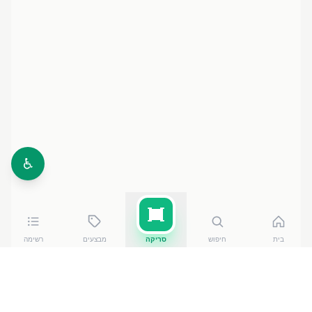
♿
בית
חיפוש
סריקה
מבצעים
רשימה