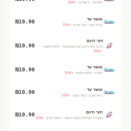
תלפיות
· ירושלים
+
%
38
אושר עד
₪
10.90
קרית אונו
· כפר סבא
+
%
38
חצי חינם
₪
10.90
כל בו חצי חינם אם המושבות
· פתח תקווה
38
%
+
אושר עד
₪
10.90
נתניה
· פתח תקווה
+
%
38
אושר עד
₪
10.90
באר שבע
· באר שבע
+
%
38
חצי חינם
₪
10.90
תוצרת חקלאית שוק ראשון
· ראשון לציון
+
%
38