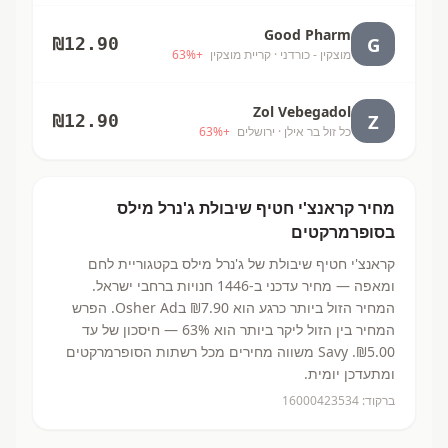
Good Pharm
G
₪
12.90
מוצקין - כורדני
· קריית מוצקין
+
%
63
Zol Vebegadol
Z
₪
12.90
כל זול בר אילן
· ירושלים
+
%
63
מחיר
קראנצ'י חטיף שיבולת
ג'נרל מילס
בסופרמרקטים
קראנצ'י חטיף שיבולת
של ג'נרל מילס
בקטגוריית לחם
ומאפה
— מחיר עדכני ב-
1446
חנויות ברחבי ישראל.
המחיר הזול ביותר כרגע הוא ₪7.90
בOsher Ad.
הפרש
המחיר בין הזול ליקר ביותר הוא 63% — חיסכון של עד
₪5.00.
Savy משווה מחירים מכל רשתות הסופרמרקטים
ומתעדכן יומית.
ברקוד:
16000423534