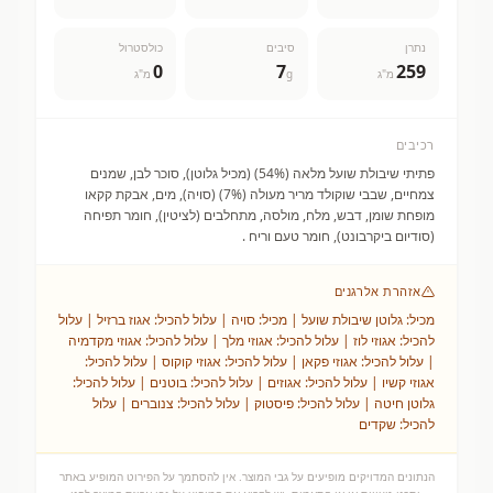
נתרן
סיבים
כולסטרול
0
7
259
מ"ג
g
מ"ג
רכיבים
פתיתי שיבולת שועל מלאה (54%) (מכיל גלוטן), סוכר לבן, שמנים
צמחיים, שבבי שוקולד מריר מעולה (7%) (סויה), מים, אבקת קקאו
מופחת שומן, דבש, מלח, מולסה, מתחלבים (לציטין), חומר תפיחה
(סודיום ביקרבונט), חומר טעם וריח .
אזהרת אלרגנים
מכיל: גלוטן שיבולת שועל | מכיל: סויה | עלול להכיל: אגוז ברזיל | עלול
להכיל: אגוזי לוז | עלול להכיל: אגוזי מלך | עלול להכיל: אגוזי מקדמיה
| עלול להכיל: אגוזי פקאן | עלול להכיל: אגוזי קוקוס | עלול להכיל:
אגוזי קשיו | עלול להכיל: אגוזים | עלול להכיל: בוטנים | עלול להכיל:
גלוטן חיטה | עלול להכיל: פיסטוק | עלול להכיל: צנוברים | עלול
להכיל: שקדים
הנתונים המדויקים מופיעים על גבי המוצר. אין להסתמך על הפירוט המופיע באתר