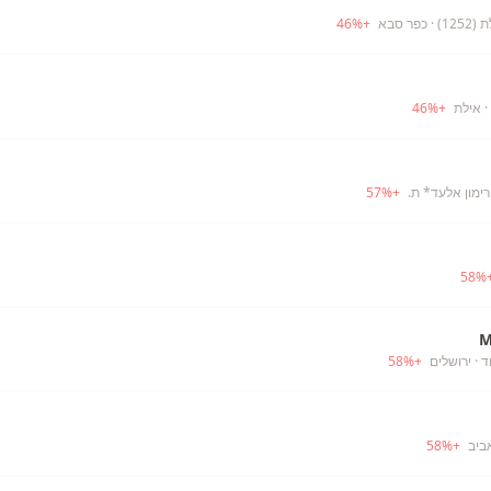
12)
· כפר סבא
+
%
46
· אילת
+
%
46
רימון אלעד* ת.
+
%
57
58
%
M
ד
· ירושלים
+
%
58
ביב
+
%
58