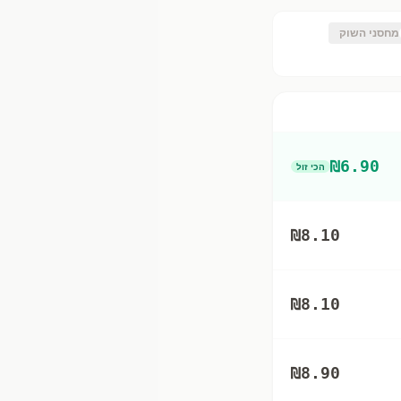
מחסני השוק
₪
6.90
הכי זול
₪
8.10
₪
8.10
₪
8.90