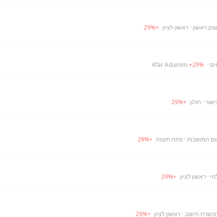
וק ראשון
· ראשון לציון
+
%
29
ים
· Kfar Adumim
%
29
+
ישור
· חולון
+
%
29
אם המושבות
· פתח תקווה
+
%
29
חי
· ראשון לציון
+
%
29
הכשרת הישוב
· ראשון לציון
+
%
29