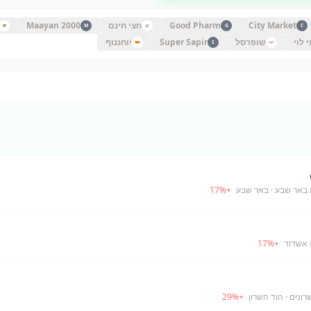
City Market
Good Pharm
חצי חינם
Maayan 2000
M
G
C
 לוי
שופרסל
Super Sapir
יוחננוף
S
 באר שבע
· באר שבע
+
%
17
 אשדוד
+
%
17
רונים
· הוד השרון
+
%
29