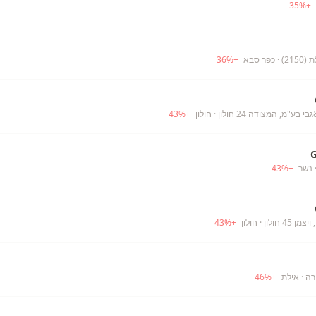
35
%
+
21)
· כפר סבא
+
%
36
 בע"מ, המצודה 24 חולון
· חולון
+
%
43
 נשר
+
%
43
 45 חולון
· חולון
+
%
43
רה
· אילת
+
%
46