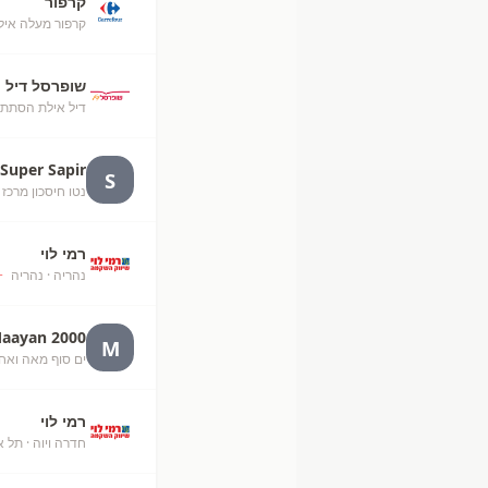
קרפור
קרפור מעלה אילת (52
שופרסל דיל
דיל אילת הסתת
Super Sapir
S
נטו חיסכון מרכז 
רמי לוי
נהריה
· נהריה
+
aayan 2000
M
ים סוף מאה ואח
רמי לוי
חדרה ויוה
· תל א