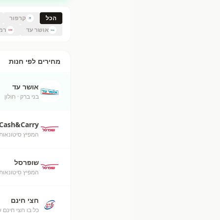
הכל
קרפור
אושר עד
רמי
מחירים לפי חנות
אושר עד
בני ברק
· חולון
Cash&Carry
המפיץ סיטונאות
שופרסל
המפיץ סיטונאות
חצי חינם
כל בו חצי חינם ש