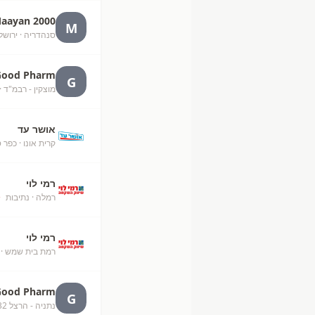
aayan 2000
M
סנהדריה
· ירושל
Good Pharm
G
מוצקין - רבמ"ד
·
אושר עד
קרית אונו
· כפר 
רמי לוי
רמלה
· נתיבות
+
רמי לוי
רמת בית שמש
· 
Good Pharm
G
נתניה - הרצל 32