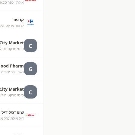
אילת
· כפר סבא
קרפור
קרפור מרקט אילת (50
City Market
C
סיטי מרקט יוסי&גבי
Good Pharm
G
נשר - בר יהודה
·
City Market
C
סיטי מרקט חולון, ויצמן
שופרסל דיל
דיל אילת נחל או