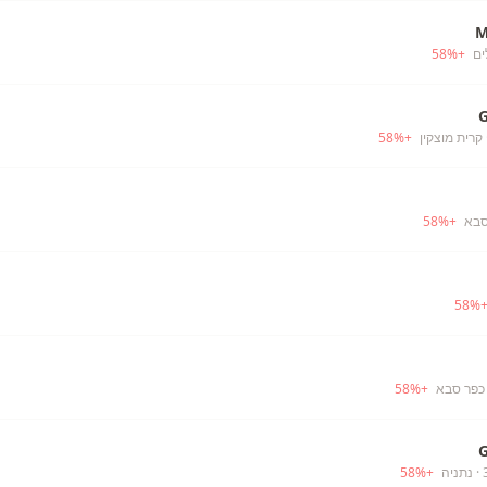
M
ים
+
%
58
 קרית מוצקין
+
%
58
סבא
+
%
58
58
%
כפר סבא
+
%
58
· נתניה
+
%
58