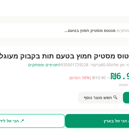
›
מתקים
מנטוס מסטיק חמוץ בטעם תות בקבוק מעוגל
וס מסטיק חמוץ בטעם תות בקבוק מעוגל
י ואן מלה
60.00
ברקוד:
8935001729228
חטיפים וממתקים
₪
6.
— ₪
10.90
(
% הפרש)
58
חנויות
🔍 חפש מוצר נוסף
 הכי זול בארץ
📍 הכי זול ליד