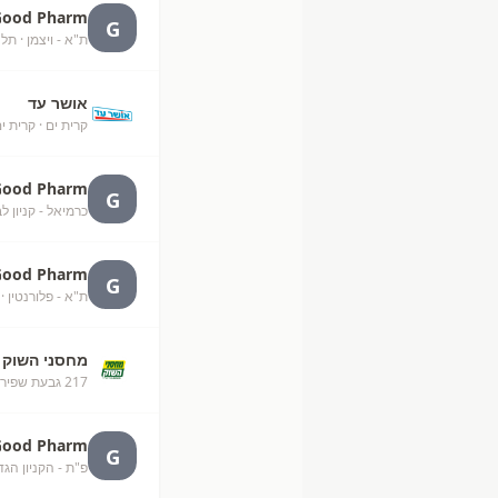
Good Pharm
G
ת"א - ויצמן
· תל 
אושר עד
קרית ים
· קרית י
Good Pharm
G
כרמיאל - קניון ל
Good Pharm
G
ת"א - פלורנטין
· 
מחסני השוק
217 גבעת שפירא ירושלים
Good Pharm
G
פ"ת - הקניון הגד