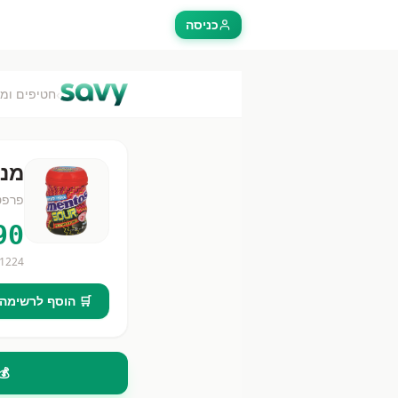
כניסה
›
חטיפים ומ
מנט
פרפט
90
1224
🛒 הוסף לרשימה
💰