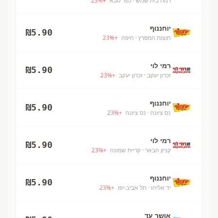
רמת בית שמש
· כפר סבא
+
%
23
יוחננוף
₪
5.90
חוצות המפרץ
· חיפה
+
%
23
רמי לוי
₪
5.90
זכרון יעקב
· זכרון יעקב
+
%
23
יוחננוף
₪
5.90
נס ציונה
· נס ציונה
+
%
23
רמי לוי
₪
5.90
קניון הבאר
· קריית שמונה
+
%
23
יוחננוף
₪
5.90
יד אליהו
· תל אביב-יפו
+
%
23
אושר עד