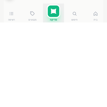
בית
חיפוש
סריקה
מבצעים
רשימה
כמה עולה
Muller Froop TROPICA
?
Muller Froop TROPICA
של מילקו
עולה בין ₪
4.80
ל-₪
5.90
ברשתות הסופרמרקט בישראל. המחיר הזול ביותר
— ₪
4.80
באונליין - רמות
— מתוך השוואה של
50
חנויות.
הנתונים מבוססים על מאגר שקיפות המחירים הממשלתי,
נכון ל-
7 באוגוסט 2026
.
מוצרים דומים
במוצרי חלב