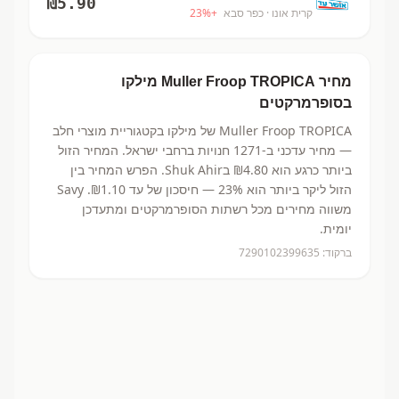
₪
5.90
קרית אונו
· כפר סבא
+
%
23
מחיר
Muller Froop TROPICA
מילקו
בסופרמרקטים
Muller Froop TROPICA
של מילקו
בקטגוריית מוצרי חלב
— מחיר עדכני ב-
1271
חנויות ברחבי ישראל.
המחיר הזול
ביותר כרגע הוא ₪4.80
בShuk Ahir.
הפרש המחיר בין
הזול ליקר ביותר הוא 23% — חיסכון של עד ₪1.10.
Savy
משווה מחירים מכל רשתות הסופרמרקטים ומתעדכן
יומית.
ברקוד:
7290102399635