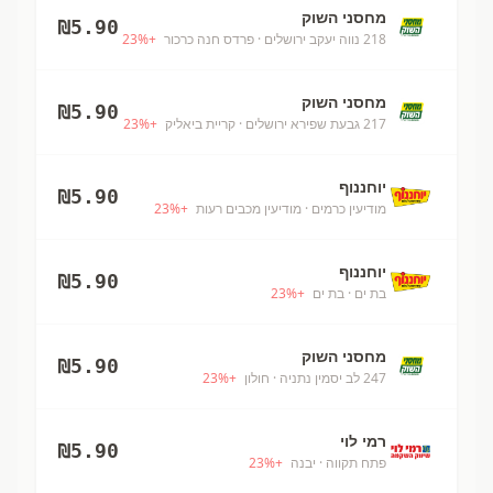
מחסני השוק
₪
5.90
218 נווה יעקב ירושלים
· פרדס חנה כרכור
+
%
23
מחסני השוק
₪
5.90
217 גבעת שפירא ירושלים
· קריית ביאליק
+
%
23
יוחננוף
₪
5.90
מודיעין כרמים
· מודיעין מכבים רעות
+
%
23
יוחננוף
₪
5.90
בת ים
· בת ים
+
%
23
מחסני השוק
₪
5.90
247 לב יסמין נתניה
· חולון
+
%
23
רמי לוי
₪
5.90
פתח תקווה
· יבנה
+
%
23