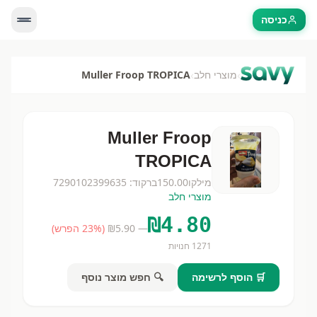
כניסה
›
›
מוצרי חלב
Muller Froop TROPICA
Muller Froop
TROPICA
מילקו
150.00
ברקוד:
7290102399635
מוצרי חלב
₪
4.80
— ₪
5.90
(
% הפרש)
23
1271
חנויות
🛒 הוסף לרשימה
🔍 חפש מוצר נוסף