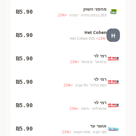
מחסני השוק
₪
5.90
263 בנימין נתניה
· נתניה
+
%
23
Het Cohen
H
₪
5.90
Het Cohen 035
+
23
%
רמי לוי
₪
5.90
כרמיאל
· כרמיאל
+
%
23
רמי לוי
₪
5.90
רמת החייל
· תל אביב
+
%
23
רמי לוי
₪
5.90
אדמרליטי
· חיפה
+
%
23
אושר עד
₪
5.90
כפר סבא
· פתח תקווה
+
%
23