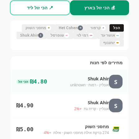
💰 הכי זול בארץ
📍 הכי זול ליד
הכל
קרפור
Het Cohen
מחסני השוק
H
אושר עד
רמי לוי
שופרסל
Shuk Ahir
S
יוחננוף
מחירים לפי חנות
Shuk Ahir
S
₪
4.80
הכי זול
אונליין - רמות
· unknown
Shuk Ahir
S
₪
4.90
אונליין - קרית גת
+
%
2
מחסני השוק
₪
5.00
274 ברקת אילת מחסני השוק
· אילת
+
%
4