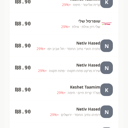
K
₪
8.90
קרית אליעזר
· חיפה
+
%
29
שופרסל שלי
₪
8.90
שלי רזין אילת
· אילת
+
%
29
Netiv Hased
N
₪
8.90
נתניה הארי נתיב החסד
· תל אביב-יפו
+
%
29
Netiv Hased
N
₪
8.90
שירה מרקט פתח תקווה
· פתח תקווה
+
%
29
Keshet Taamim
K
₪
8.90
ממ"ר קרית חיים
· חיפה
+
%
29
Netiv Hased
N
₪
8.90
ירמיהו נתיב החסד
· ירושלים
+
%
29