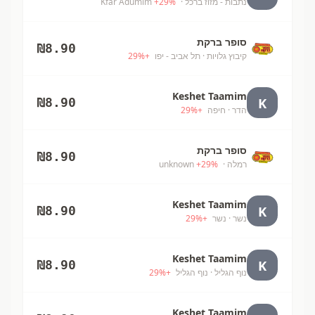
נתבות - מזוז ברכל
· Kfar Adumim
%
29
+
סופר ברקת
₪
8.90
קיבוץ גלויות
· תל אביב - יפו
+
%
29
Keshet Taamim
K
₪
8.90
הדר
· חיפה
+
%
29
סופר ברקת
₪
8.90
רמלה
· unknown
%
29
+
Keshet Taamim
K
₪
8.90
נשר
· נשר
+
%
29
Keshet Taamim
K
₪
8.90
נוף הגליל
· נוף הגליל
+
%
29
Keshet Taamim