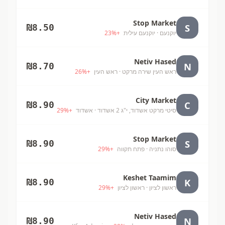
Stop Market
S
₪
8.50
יוקנעם
· יוקנעם עילית
+
%
23
Netiv Hased
N
₪
8.70
ראש העין שירה מרקט
· ראש העין
+
%
26
City Market
C
₪
8.90
סיטי מרקט אשדוד, י"ג 2 אשדוד
· אשדוד
+
%
29
Stop Market
S
₪
8.90
סוהו נתניה
· פתח תקווה
+
%
29
Keshet Taamim
K
₪
8.90
ראשון לציון
· ראשון לציון
+
%
29
Netiv Hased
N
₪
8.90