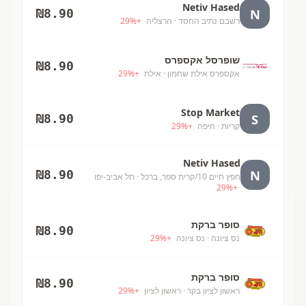
Netiv Hased
N
₪
8.90
רשבם נתיב החסד
· הרצליה
+
%
29
שופרסל אקספרס
₪
8.90
אקספרס אילת שחמון
· אילת
+
%
29
Stop Market
S
₪
8.90
קריות
· חיפה
+
%
29
Netiv Hased
N
₪
8.90
חפץ חיים 10/קרית ספר, ברכל
· תל אביב-יפו
29
%
+
סופר ברקת
₪
8.90
נס ציונה
· נס ציונה
+
%
29
סופר ברקת
₪
8.90
ראשון לציון בקר
· ראשון לציון
+
%
29