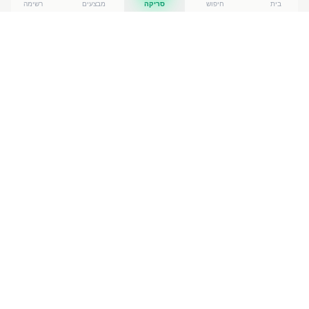
בית
חיפוש
סריקה
מבצעים
רשימה
כמה עולה
מים נביעות+ בטעם תפו
?
מים נביעות+ בטעם תפו
עולה בין ₪
6.90
ל-₪
8.90
ברשתות
הסופרמרקט בישראל. המחיר הזול ביותר — ₪
6.90
בעד
הלום
— מתוך השוואה של
50
חנויות. הנתונים מבוססים על
מאגר שקיפות המחירים הממשלתי, נכון ל-
8 באוגוסט 2026
.
מוצרים דומים
במשקאות
אקס אל TEN ללא סוכר
₪
3.30