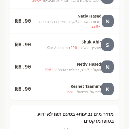
לילנבוים נתניה נתיב החסד
· תל אביב-יפו
+
%
29
Netiv Hased
N
₪
8.90
נתבות המשפט 64/קרית ספר, ברכל
· נתיבות
29
%
+
Shuk Ahir
S
₪
8.90
אונליין - רמלה
· Kfar Adumim
%
29
+
Netiv Hased
N
₪
8.90
סוקולוב 6/ב"ב, ברכלית
· הרצליה
+
%
29
Keshet Taamim
K
₪
8.90
כרמיאל
· כרמיאל
+
%
29
מחיר
מים נביעות+ בטעם תפו
לא ידוע
בסופרמרקטים