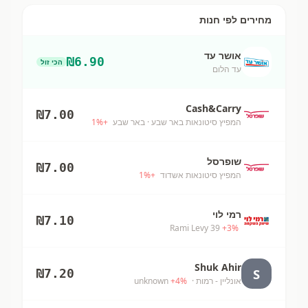
מחירים לפי חנות
אושר עד
₪
6.90
הכי זול
עד הלום
Cash&Carry
₪
7.00
המפיץ סיטונאות באר שבע
· באר שבע
+
%
1
שופרסל
₪
7.00
המפיץ סיטונאות אשדוד
+
%
1
רמי לוי
₪
7.10
Rami Levy 39
+
3
%
Shuk Ahir
S
₪
7.20
אונליין - רמות
· unknown
%
4
+