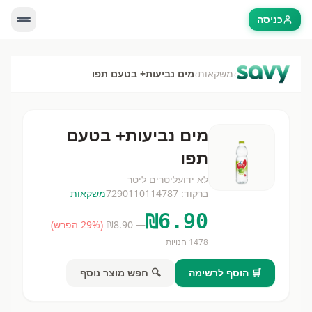
כניסה
›
›
משקאות
מים נביעות+ בטעם תפו
מים נביעות+ בטעם
תפו
לא ידוע
ליטרים
ליטר
ברקוד:
7290110114787
משקאות
₪
6.90
— ₪
8.90
(
% הפרש)
29
1478
חנויות
🛒 הוסף לרשימה
🔍 חפש מוצר נוסף