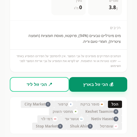
סוכרים
נתרן
0
3.8
g
מ"ג
רכיבים
מים מינרליים טבעיים (94%), פרוקטוז, מווסת חומציות (חומצה
ציטרית), חומרי טעם וריח.
הנתונים המדויקים מופיעים על גבי המוצר. אין להסתמך על הפירוט המופיע באתר
— יתכנו טעויות או אי התאמות. יש לקרוא את המופיע על גבי אריזת המוצר לפני
השימוש.
💰 הכי זול בארץ
📍 הכי זול ליד
הכל
סופר ברקת
קרפור
City Market
C
Keshet Taamim
מחסני השוק
K
Netiv Hased
אושר עד
רמי לוי
N
שופרסל
Shuk Ahir
Stop Market
S
S