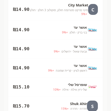
City Market
C
₪
14.90
סיטי מרקט סטרומה חולון, סוקולוב 3 חולון
· חולון
9
%
+
אושר עד
₪
14.90
בני ברק
· חולון
+
%
9
אושר עד
₪
14.90
גבעת שאול
· ירושלים
+
%
9
אושר עד
₪
14.90
ראשון לציון
· קריית שמונה
+
%
9
שופרסל שלי
₪
15.10
שלי רזין אילת
· אילת
+
%
10
Shuk Ahir
S
₪
15.70
חדרה
· חדרה
+
%
15