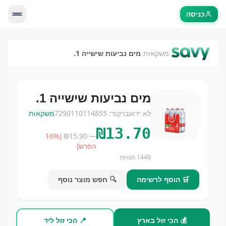
כניסה
›
›
משקאות
מים נביעות שישייה 1.
מים נביעות שישייה 1.
לא ידוע
ברקוד:
7290110114855
משקאות
₪
13.70
16
%
(
15.90
— ₪
הפרש)
1449
חנויות
🛒 הוסף לרשימה
🔍 חפש מוצר נוסף
💰 הכי זול בארץ
📍 הכי זול ליד