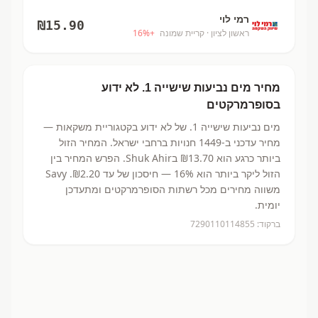
רמי לוי
₪
15.90
ראשון לציון
· קריית שמונה
+
%
16
מחיר
מים נביעות שישייה 1.
לא ידוע
בסופרמרקטים
מים נביעות שישייה 1.
של לא ידוע
בקטגוריית משקאות
—
מחיר עדכני ב-
1449
חנויות ברחבי ישראל.
המחיר הזול
ביותר כרגע הוא ₪13.70
בShuk Ahir.
הפרש המחיר בין
הזול ליקר ביותר הוא 16% — חיסכון של עד ₪2.20.
Savy
משווה מחירים מכל רשתות הסופרמרקטים ומתעדכן
יומית.
ברקוד:
7290110114855