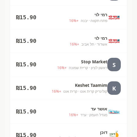
רמי לוי
₪
15.90
פתח תקווה
· יבנה
+
%
16
רמי לוי
₪
15.90
אשדוד
· תל אביב
+
%
16
Stop Market
S
₪
15.90
ראשון לציון
· קריית שמונה
+
%
16
Keshet Taamim
K
₪
15.90
קולינריק קרית אונו
· קרית אונו
+
%
16
אושר עד
₪
15.90
מגדל העמק
· ערד
+
%
16
דוכן
₪
15.90