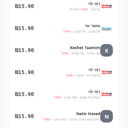
רמי לוי
₪
15.90
אריאל
· Ari'el
%
16
+
אושר עד
₪
15.90
תל אביב
· תל אביב
+
%
16
Keshet Taamim
K
₪
15.90
נוף הגליל
· נוף הגליל
+
%
16
רמי לוי
₪
15.90
אדמרליטי
· חיפה
+
%
16
רמי לוי
₪
15.90
רמת בית שמש
· כפר סבא
+
%
16
Netiv Hased
N
₪
15.90
ראש העין שירה מרקט
· ראש העין
+
%
16