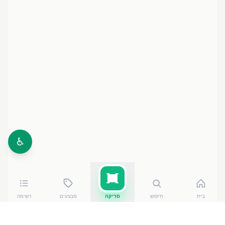
♿
בית
חיפוש
סריקה
מבצעים
רשימה