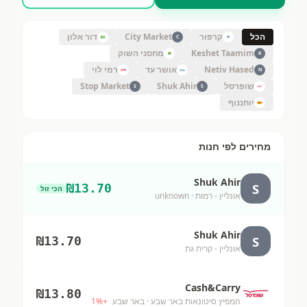
הכל
קרפור
City Market
דור אלון
C
Keshet Taamim
מחסני השוק
K
Netiv Hased
אושר עד
רמי לוי
N
שופרסל
Shuk Ahir
Stop Market
S
S
יוחננוף
מחירים לפי חנות
Shuk Ahir
S
₪
13.70
הכי זול
אונליין - רמות
· unknown
Shuk Ahir
S
₪
13.70
אונליין - קרית גת
Cash&Carry
₪
13.80
המפיץ סיטונאות באר שבע
· באר שבע
+
%
1