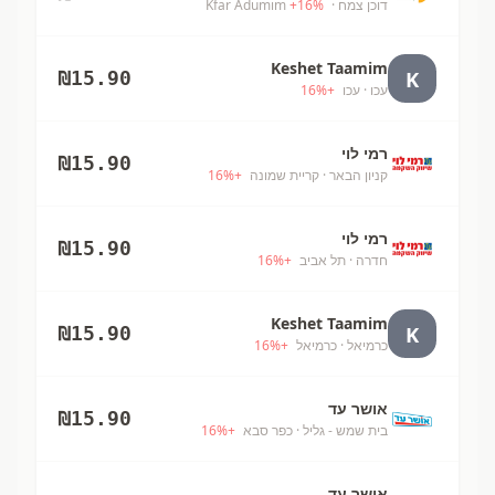
דוכן צמח
· Kfar Adumim
%
16
+
Keshet Taamim
K
₪
15.90
עכו
· עכו
+
%
16
רמי לוי
₪
15.90
קניון הבאר
· קריית שמונה
+
%
16
רמי לוי
₪
15.90
חדרה
· תל אביב
+
%
16
Keshet Taamim
K
₪
15.90
כרמיאל
· כרמיאל
+
%
16
אושר עד
₪
15.90
בית שמש - גליל
· כפר סבא
+
%
16
אושר עד