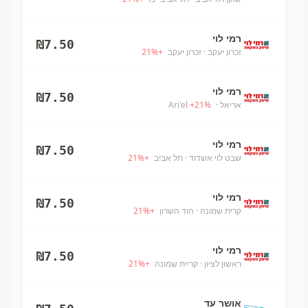
רמי לוי
₪
7.50
זכרון יעקב
· זכרון יעקב
+
%
21
רמי לוי
₪
7.50
אריאל
· Ari'el
%
21
+
רמי לוי
₪
7.50
שבט לוי אשדוד
· תל אביב
+
%
21
רמי לוי
₪
7.50
קרית שמונה
· הוד השרון
+
%
21
רמי לוי
₪
7.50
ראשון לציון
· קריית שמונה
+
%
21
אושר עד