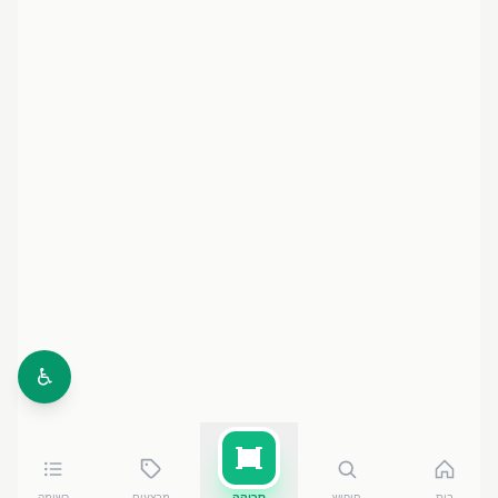
♿
בית
חיפוש
סריקה
מבצעים
רשימה