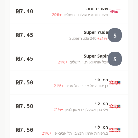
שערי רווחה
₪
7.40
שערי רווחה ירושלים
· ירושלים
+
%
20
Super Yuda
S
₪
7.45
Super Yuda 240
+
21
%
Super Sapir
S
₪
7.45
יובל אורוגוואי ת.
· ירושלים
+
%
21
רמי לוי
₪
7.50
בן יהודה תל אביב
· תל אביב
+
%
21
רמי לוי
₪
7.50
אלי כהן אשקלון
· ראשון לציון
+
%
21
רמי לוי
₪
7.50
ב.הפירות ארמון הנציב
· תל אביב-יפו
+
%
21