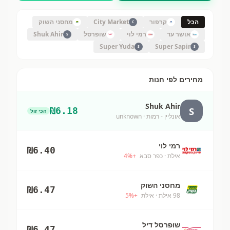
הכל
קרפור
City Market
מחסני השוק
C
אושר עד
רמי לוי
שופרסל
Shuk Ahir
S
Super Yuda
Super Sapir
S
S
מחירים לפי חנות
Shuk Ahir
S
₪
6.18
הכי זול
אונליין - רמות
· unknown
רמי לוי
₪
6.40
אילת
· כפר סבא
+
%
4
מחסני השוק
₪
6.47
98 אילת
· אילת
+
%
5
שופרסל דיל
₪
6.47