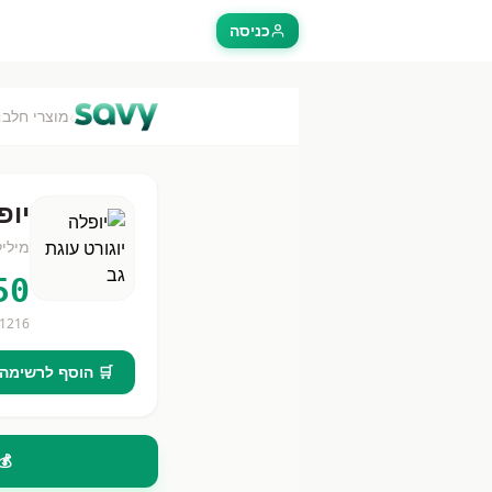
כניסה
›
›
מוצרי חלב
יופ
מיליל
50
1216
🛒 הוסף לרשימה
💰