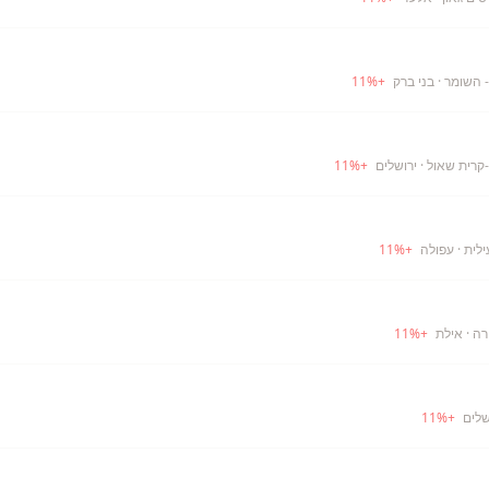
- השומר
· בני ברק
+
%
11
-קרית שאול
· ירושלים
+
%
11
ילית
· עפולה
+
%
11
רה
· אילת
+
%
11
שלים
+
%
11