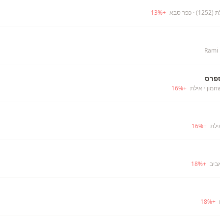
12)
· כפר סבא
+
%
13
Rami 
פרס
חמון
· אילת
+
%
16
ילת
+
%
16
ביב
+
%
18
18
%
+