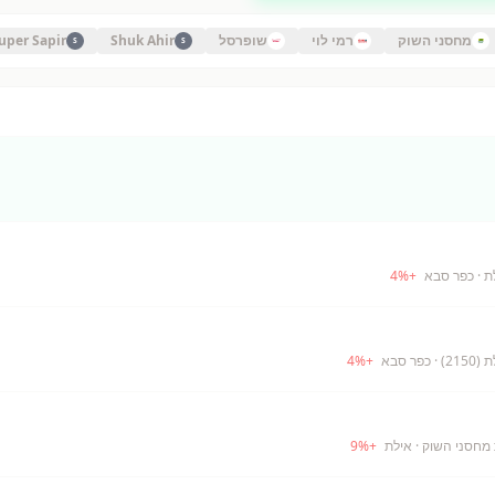
מחסני השוק
רמי לוי
שופרסל
Shuk Ahir
uper Sapir
S
S
ת
· כפר סבא
+
%
4
21)
· כפר סבא
+
%
4
· אילת
+
%
9