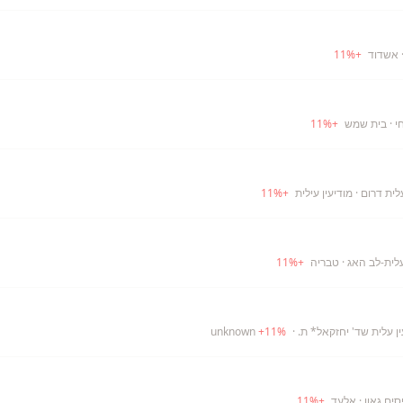
 אשדוד
+
%
11
י
· בית שמש
+
%
11
לית דרום
· מודיעין עילית
+
%
11
לית-לב האג
· טבריה
+
%
11
ין עלית שד' יחזקאל* ת.
· unknown
%
11
+
ים גאון
· אלעד
+
%
11