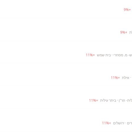
9
%
+
9
%
+
- מ. מסחרי
· בית שמש
+
%
11
· אילת
+
%
11
ית- הר"ן
· ביתר עילית
+
%
11
רים
· ירושלים
+
%
11