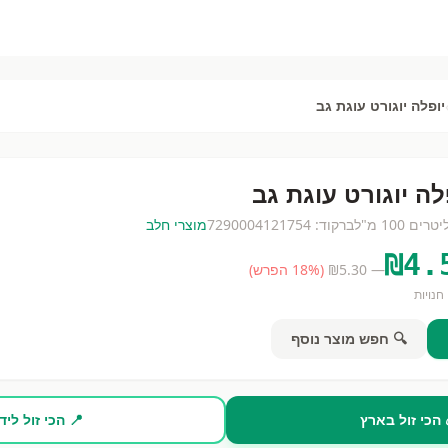
יופלה יוגורט עוגת גב
לה יוגורט עוגת גב
יטרים
100 מ"ל
ברקוד:
7290004121754
מוצרי חלב
₪
4.
— ₪
5.30
(
% הפרש)
18
חנויות
🔍 חפש מוצר נוסף
 הכי זול בארץ
📍 הכי זול ליד