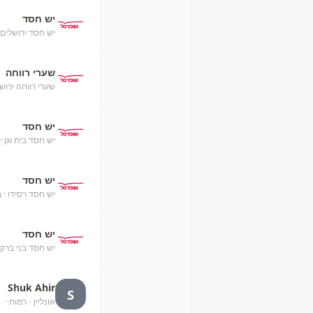
יש חסד
יש חסד ירושלים
שערי רווחה
שערי רווחה ירוש
יש חסד
יש חסד בית וגן
· 
יש חסד
יש חסד רסידו
· 
יש חסד
יש חסד בני ברק
Shuk Ahir
S
אונליין - רמות
· unknown