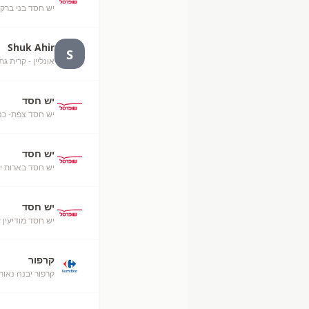
יש חסד בני ברק-
Shuk Ahir
S
אונליין - קרית גת
יש חסד
יש חסד צפת- כנ
יש חסד
יש חסד בארות יצ
יש חסד
יש חסד מודיעין 
קרפור
קרפור יבנה נאות