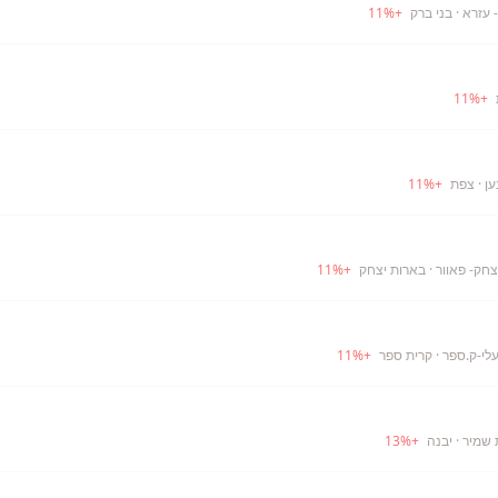
 עזרא
· בני ברק
+
%
11
11
%
+
ען
· צפת
+
%
11
חק- פאוור
· בארות יצחק
+
%
11
עלי-ק.ספר
· קרית ספר
+
%
11
 שמיר
· יבנה
+
%
13