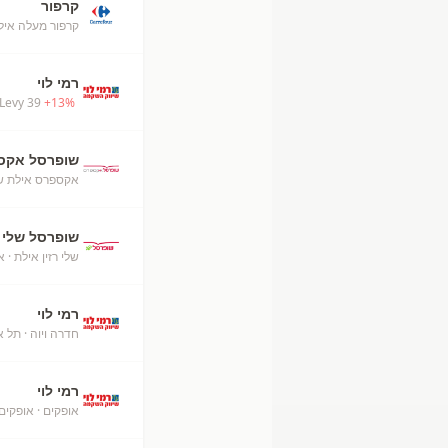
קרפור
קרפור מעלה אילת (52
רמי לוי
Levy 39
+
13
%
שופרסל אקס
אקספרס אילת ש
שופרסל שלי
שלי רזין אילת
· א
רמי לוי
חדרה ויוה
· תל א
רמי לוי
אופקים
· אופקים