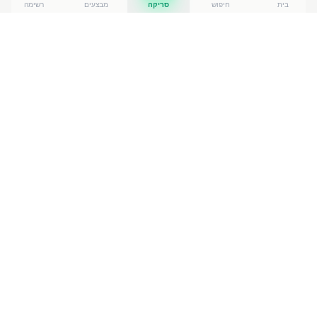
בית
חיפוש
סריקה
מבצעים
רשימה
כמה עולה
פיראוס קוביות בולגרי
?
פיראוס קוביות בולגרי
עולה בין ₪
19.90
ל-₪
23.50
ברשתות
הסופרמרקט בישראל. המחיר הזול ביותר — ₪
19.90
בשערי
רווחה
— מתוך השוואה של
50
חנויות. הנתונים מבוססים על
מאגר שקיפות המחירים הממשלתי, נכון ל-
7 באוגוסט 2026
.
מוצרים דומים
במוצרי חלב