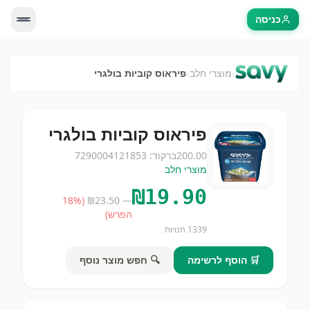
כניסה
›
›
מוצרי חלב
פיראוס קוביות בולגרי
פיראוס קוביות בולגרי
200.00
ברקוד:
7290004121853
מוצרי חלב
₪
19.90
18
%
(
23.50
— ₪
הפרש)
1339
חנויות
🛒 הוסף לרשימה
🔍 חפש מוצר נוסף