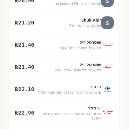
S
₪
20.90
אונליין - רמות
· unknown
%
5
+
Shuk Ahir
S
₪
21.20
אונליין - קרית גת
+
%
7
שופרסל דיל
₪
21.40
דיל אילת הסתת
· אילת
+
%
8
שופרסל דיל
₪
21.40
דיל אילת נחל אורה
· אילת
+
%
8
קרפור
₪
22.10
קרפור מעלה אילת (1252)
· כפר סבא
+
%
11
יש חסד
₪
22.90
יש חסד בארות יצחק- פאוור
· בארות יצחק
15
%
+