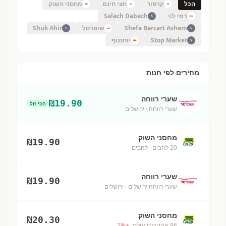
הכל
קרפור
חצי חינם
מחסני השוק
רמי לוי
Salach Dabach
S
Shefa Barcart Ashem
שופרסל
Shuk Ahir
S
S
Stop Market
יוחננוף
S
מחירים לפי חנות
שערי רווחה
₪
19.90
הכי זול
שערי רווחה
· ירושלים
מחסני השוק
₪
19.90
20 להבים
· להבים
שערי רווחה
₪
19.90
שערי רווחה ירושלים
· ירושלים
מחסני השוק
₪
20.30
96 אינטרנט אילת
+
%
2