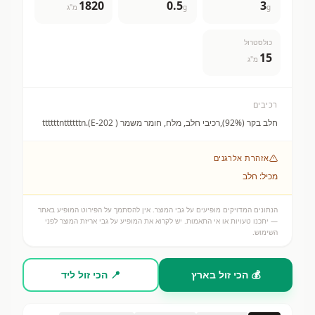
1820
0.5
3
g
g
מ"ג
כולסטרול
15
מ"ג
רכיבים
חלב בקר (92%),רכיבי חלב, מלח, חומר משמר ( E-202).ttttttnttttttn
אזהרת אלרגנים
מכיל: חלב
הנתונים המדויקים מופיעים על גבי המוצר. אין להסתמך על הפירוט המופיע באתר
— יתכנו טעויות או אי התאמות. יש לקרוא את המופיע על גבי אריזת המוצר לפני
השימוש.
💰 הכי זול בארץ
📍 הכי זול ליד