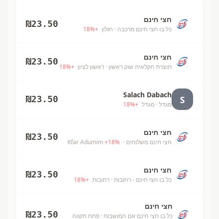
חצי חינם
₪
23.50
כל בו חצי חינם מרכבה
· חולון
+
%
18
חצי חינם
₪
23.50
תוצרת חקלאית שוק ראשון
· ראשון לציון
+
%
18
Salach Dabach
S
₪
23.50
מגדל
· מגדל
+
%
18
חצי חינם
₪
23.50
חצי חינם משלוחים
· Kfar Adumim
%
18
+
חצי חינם
₪
23.50
כל בו חצי חינם - רחובות
· רחובות
+
%
18
חצי חינם
₪
23.50
כל בו חצי חינם אם המושבות
· פתח תקווה