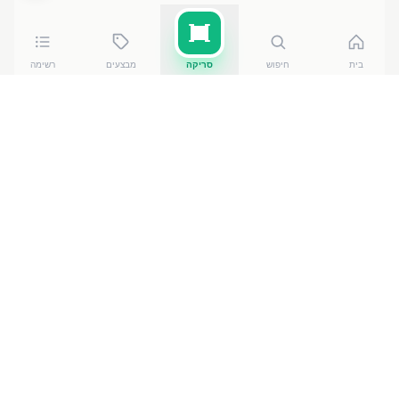
בית
חיפוש
סריקה
מבצעים
רשימה
כמה עולה
*מבצע* בולגרית פיראו
?
*מבצע* בולגרית פיראו
עולה בין ₪
19.90
ל-₪
24.50
ברשתות הסופרמרקט בישראל. המחיר הזול ביותר —
19.90
₪
ב20 להבים
— מתוך השוואה של
50
חנויות.
הנתונים מבוססים על מאגר שקיפות המחירים הממשלתי,
נכון ל-
7 באוגוסט 2026
.
מוצרים דומים
במוצרי חלב