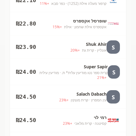
₪
22.10
קרפור מעלה אילת (1252)
· כפר סבא
+
%
11
שופרסל אקספרס
₪
22.80
אקספרס אילת שחמון
· אילת
+
%
15
Shuk Ahir
S
₪
23.90
אונליין - קרית גת
+
%
20
Super Sapir
S
₪
24.00
קרית ספר נטו מודיעין עלית* ת.
· מודיעין עילית
21
%
+
Salach Dabach
S
₪
24.50
עין המפרץ
· קרית מוצקין
+
%
23
רמי לוי
₪
24.50
קסיטנה
· קרית מלאכי
+
%
23