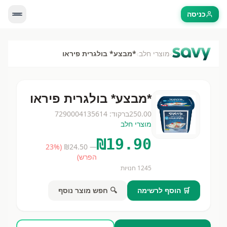
כניסה
›
›
מוצרי חלב
*מבצע* בולגרית פיראו
*מבצע* בולגרית פיראו
250.00
ברקוד:
7290004135614
מוצרי חלב
₪
19.90
23
%
(
24.50
— ₪
הפרש)
1245
חנויות
🛒 הוסף לרשימה
🔍 חפש מוצר נוסף