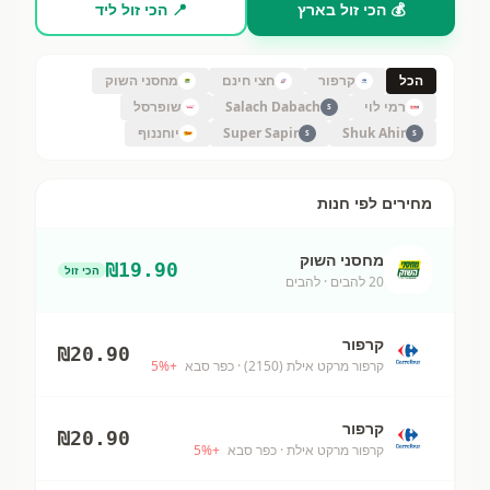
💰 הכי זול בארץ
📍 הכי זול ליד
הכל
קרפור
חצי חינם
מחסני השוק
רמי לוי
Salach Dabach
שופרסל
S
Shuk Ahir
Super Sapir
יוחננוף
S
S
מחירים לפי חנות
מחסני השוק
₪
19.90
הכי זול
20 להבים
· להבים
קרפור
₪
20.90
קרפור מרקט אילת (2150)
· כפר סבא
+
%
5
קרפור
₪
20.90
קרפור מרקט אילת
· כפר סבא
+
%
5