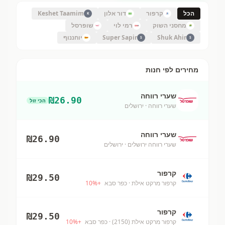
הכל
קרפור
דור אלון
Keshet Taamim
K
מחסני השוק
רמי לוי
שופרסל
Shuk Ahir
Super Sapir
יוחננוף
S
S
מחירים לפי חנות
שערי רווחה
₪
26.90
הכי זול
שערי רווחה
· ירושלים
שערי רווחה
₪
26.90
שערי רווחה ירושלים
· ירושלים
קרפור
₪
29.50
קרפור מרקט אילת
· כפר סבא
+
%
10
קרפור
₪
29.50
קרפור מרקט אילת (2150)
· כפר סבא
+
%
10