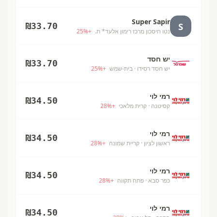
Super Sapir
S
₪
33.70
נטו חיסכון מרכז רימון אלעד* ת.
+
%
25
יש חסד
₪
33.70
יש חסד רסידו
· בית-שמש
+
%
25
רמי לוי
₪
34.50
קסיטנה
· קרית מלאכי
+
%
28
רמי לוי
₪
34.50
ראשון לציון
· קריית שמונה
+
%
28
רמי לוי
₪
34.50
כפר סבא
· פתח תקווה
+
%
28
רמי לוי
₪
34.50