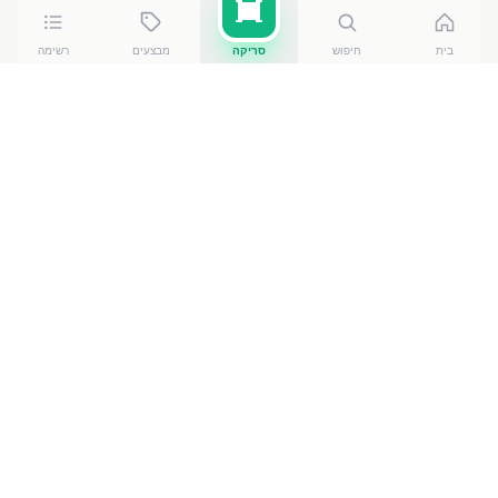
בית
חיפוש
סריקה
מבצעים
רשימה
כמה עולה
עמק לייט פרוס 400 גר
?
עמק לייט פרוס 400 גר
עולה בין ₪
26.90
ל-₪
34.50
ברשתות הסופרמרקט בישראל. המחיר הזול ביותר —
26.90
₪
בשערי רווחה
— מתוך השוואה של
50
חנויות.
הנתונים מבוססים על מאגר שקיפות המחירים הממשלתי,
נכון ל-
10 באוגוסט 2026
.
מוצרים דומים
במוצרי חלב