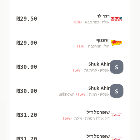
רמי לוי
₪
29.50
אילת
· כפר סבא
+
%
10
יוחננוף
₪
29.90
חולון המרכבה
+
%
11
Shuk Ahir
S
₪
30.90
אונליין - קרית גת
+
%
15
Shuk Ahir
S
₪
30.90
אונליין - רמות
· unknown
%
15
+
שופרסל דיל
₪
31.20
דיל אילת הסתת
· אילת
+
%
16
שופרסל דיל
₪
31.20