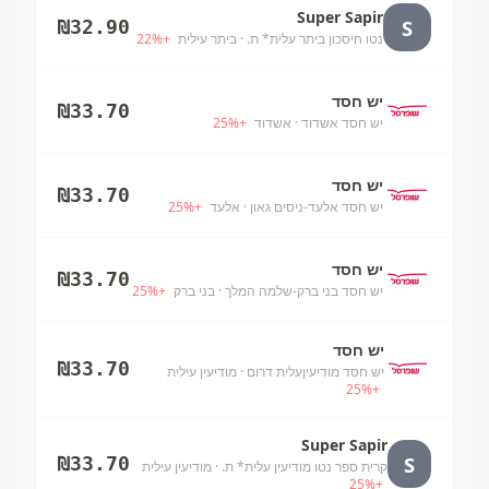
Super Sapir
S
₪
32.90
נטו חיסכון ביתר עלית* ת.
· ביתר עילית
+
%
22
יש חסד
₪
33.70
יש חסד אשדוד
· אשדוד
+
%
25
יש חסד
₪
33.70
יש חסד אלעד-ניסים גאון
· אלעד
+
%
25
יש חסד
₪
33.70
יש חסד בני ברק-שלמה המלך
· בני ברק
+
%
25
יש חסד
₪
33.70
יש חסד מודיעיןעלית דרום
· מודיעין עילית
25
%
+
Super Sapir
S
₪
33.70
קרית ספר נטו מודיעין עלית* ת.
· מודיעין עילית
25
%
+