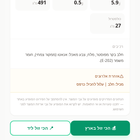
491
0.5
5.9
g
g
מ"ג
כולסטרול
27
מ"ג
רכיבים
חלב בקר מפוסטר, מלח, צבע מאכל: אנאטו (ממקור צמחי), חומר
משמר (E-202).
אזהרת אלרגנים
מכיל: חלב | עלול להכיל: כרפס
הנתונים המדויקים מופיעים על גבי המוצר. אין להסתמך על הפירוט המופיע באתר
— יתכנו טעויות או אי התאמות. יש לקרוא את המופיע על גבי אריזת המוצר לפני
השימוש.
💰 הכי זול בארץ
📍 הכי זול ליד