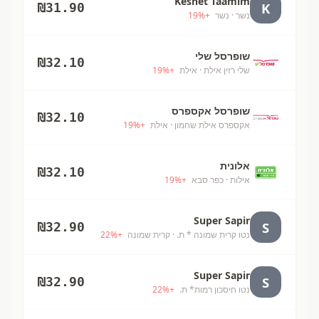
Keshet Taamim
K
₪
31.90
נשר
· נשר
+
%
19
שופרסל שלי
₪
32.10
שלי רזין אילת
· אילת
+
%
19
שופרסל אקספרס
₪
32.10
אקספרס אילת שחמון
· אילת
+
%
19
אלונית
₪
32.10
אילות
· כפר סבא
+
%
19
Super Sapir
S
₪
32.90
נטו קרית שמונה * ת.
· קרית שמונה
+
%
22
Super Sapir
S
₪
32.90
נטו חיסכון רמות* ת.
+
%
22