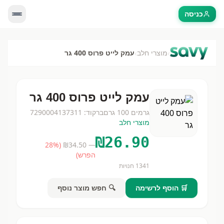
כניסה
›
›
מוצרי חלב
עמק לייט פרוס 400 גר
עמק לייט פרוס 400 גר
גרמים
100 גרם
ברקוד:
7290004137311
מוצרי חלב
₪
26.90
28
%
(
34.50
— ₪
הפרש)
1341
חנויות
🛒 הוסף לרשימה
🔍 חפש מוצר נוסף