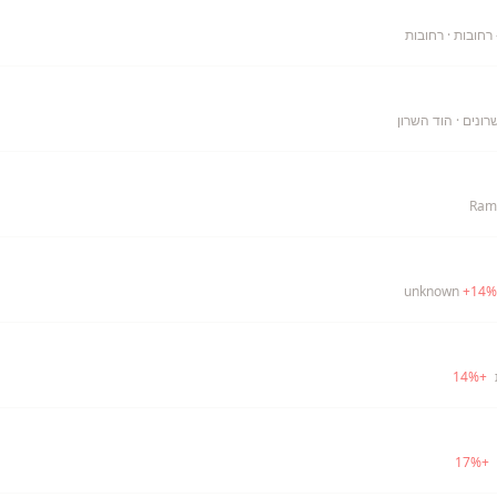
 רחובות
· רחובות
רונים
· הוד השרון
Rami
+
14
%
14
%
+
17
%
+