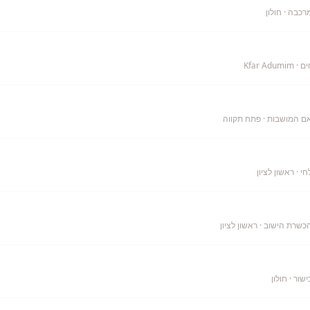
מרכבה
· חולון
ים
· Kfar Adumim
אם המושבות
· פתח תקווה
חי
· ראשון לציון
הכשרת הישוב
· ראשון לציון
ישור
· חולון