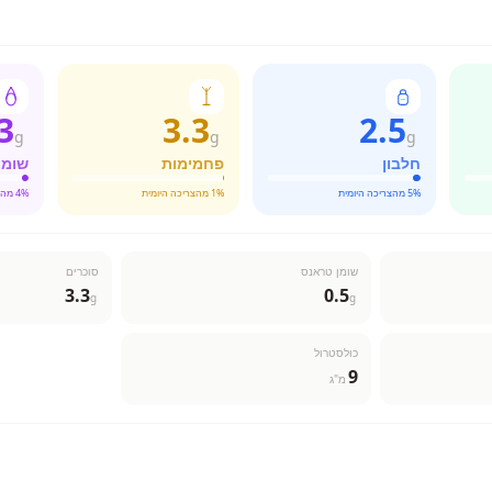
3
3.3
2.5
g
g
g
חלבון
פחמימות
שומן
% מהצריכה היומית
5
% מהצריכה היומית
1
% מהצריכה היומית
4
שומן טראנס
סוכרים
3.3
0.5
g
g
כולסטרול
9
מ"ג