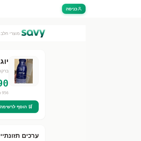
כניסה
›
›
מוצרי חלב
יוג
ברקו
90
956
חנ
🛒 הוסף לרשימה
ערכים תזונתיי