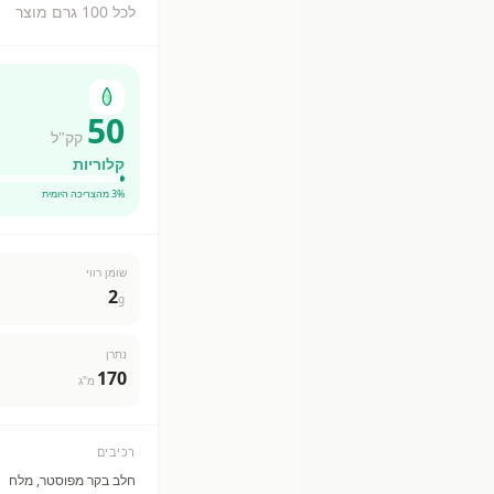
לכל 100 גרם מוצר
50
קק"ל
קלוריות
% מהצריכה היומית
3
שומן רווי
2
g
נתרן
170
מ"ג
רכיבים
חלב בקר מפוסטר, מלח