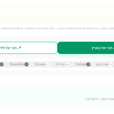
 גבי המוצר. אין להסתמך על הפירוט המופיע באתר — יתכנו טעויות או אי התאמות. יש לקרוא את המופיע ע
 הכי זול בארץ
📍 הכי זול ליד
חצי חינם
Polizer
רמי לוי
שופרסל
Shuk Ahir
Z
S
P
וק ראשון
· ראשון לציון