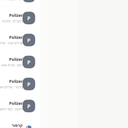
Polizer
P
רמב"ם
· נתניה
+
Polizer
P
פרדס חנה
· פרד
Polizer
P
ניסן
· קרית אונו
+
Polizer
P
כרכור
· פרדס חנה
Polizer
P
ויתקין
· כפר ויתקי
קרפור