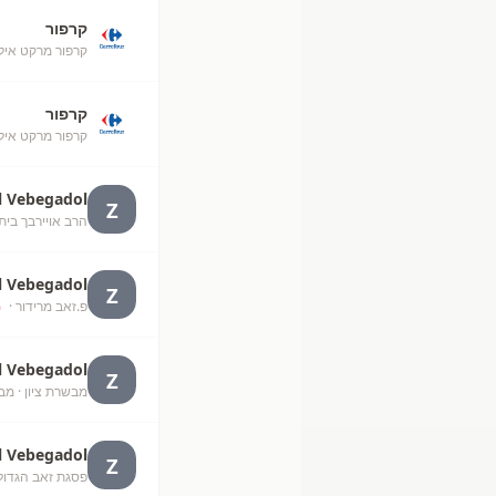
קרפור
קרפור מרקט איל
קרפור
קרפור מרקט אילת (50
l Vebegadol
Z
הרב אויירבך בי
l Vebegadol
Z
פ.זאב מרידור
· Kfar Adumim
%
l Vebegadol
Z
מבשרת ציון
· מב
l Vebegadol
Z
פסגת זאב הגדול