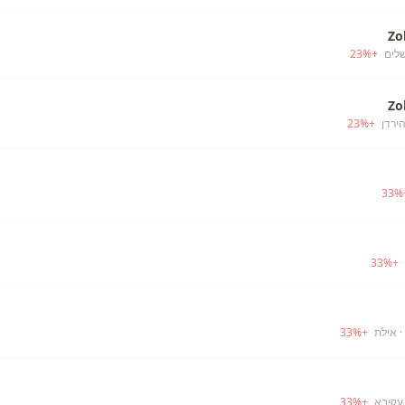
Zo
שלים
+
%
23
Zo
ירדן
+
%
23
33
%
33
%
+
· אילת
+
%
33
 עקיבא
+
%
33