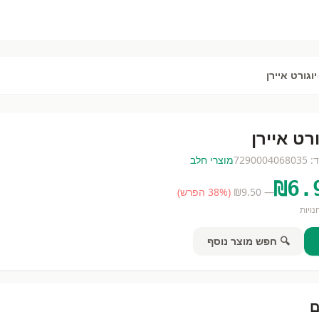
יוגורט איירן
ורט איירן
ד:
7290004068035
מוצרי חלב
₪
6.
— ₪
9.50
(
% הפרש)
38
ויות
🔍 חפש מוצר נוסף
ם