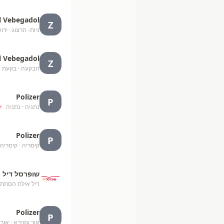
l Vebegadol
Z
ניות- הרצוג
· ירו
l Vebegadol
Z
הבקעה
· בקעת ה
Polizer
P
נתניה
· נתניה
+
Polizer
P
קיסריה
· קיסריה
שופרסל דיל
דיל אילת הסתת
Polizer
P
אור עקיבא
· אור