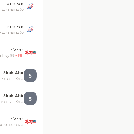
חצי חינם
כל בו חצי חינם -
חצי חינם
כל בו חצי חינם ש
רמי לוי
 Levy 39
+
1
%
Shuk Ahir
S
אונליין - רמות
· unknown
Shuk Ahir
S
אונליין - קרית גת
רמי לוי
אילת
· כפר סבא