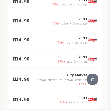
₪
14.90
קסיטנה
· קרית מלאכי
+
%
17
רמי לוי
₪
14.90
גבעת שאול
· ירושלים
+
%
17
רמי לוי
₪
14.90
פתח תקווה
· יבנה
+
%
17
רמי לוי
₪
14.90
חדרה
· תל אביב
+
%
17
City Market
C
₪
14.90
סיטי מרקט אשדוד, י"ג 2 אשדוד
· אשדוד
17
%
+
רמי לוי
₪
14.90
רמות
· ירושלים
+
%
17