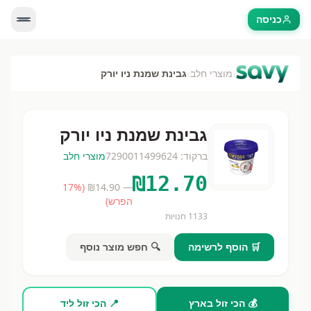
כניסה
›
›
מוצרי חלב
גבינת שמנת ניו יורק
גבינת שמנת ניו יורק
ברקוד:
7290011499624
מוצרי חלב
₪
12.70
17
%
(
14.90
— ₪
הפרש)
1133
חנויות
🛒 הוסף לרשימה
🔍 חפש מוצר נוסף
💰 הכי זול בארץ
📍 הכי זול ליד