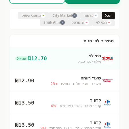
הכל
קרפור
City Market
מחסני השוק
C
רמי לוי
שופרסל
Shuk Ahir
S
מחירים לפי חנות
רמי לוי
₪
12.70
הכי זול
אילת
· כפר סבא
שערי רווחה
₪
12.90
שערי רווחה ירושלים
· ירושלים
+
%
2
קרפור
₪
13.50
קרפור מרקט אילת
· כפר סבא
+
%
6
קרפור
₪
13.50
קרפור מרקט אילת (2150)
· כפר סבא
+
%
6