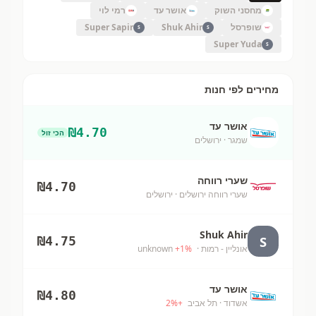
מחסני השוק
אושר עד
רמי לוי
שופרסל
Shuk Ahir
Super Sapir
S
S
Super Yuda
S
מחירים לפי חנות
אושר עד
₪
4.70
הכי זול
שמגר
· ירושלים
שערי רווחה
₪
4.70
שערי רווחה ירושלים
· ירושלים
Shuk Ahir
S
₪
4.75
אונליין - רמות
· unknown
%
1
+
אושר עד
₪
4.80
אשדוד
· תל אביב
+
%
2