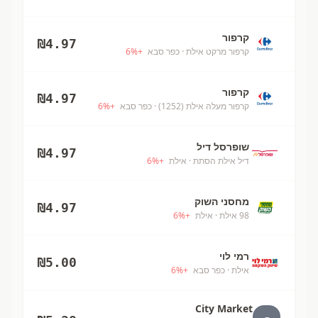
קרפור
₪
4.97
קרפור מרקט אילת
· כפר סבא
+
%
6
קרפור
₪
4.97
קרפור מעלה אילת (1252)
· כפר סבא
+
%
6
שופרסל דיל
₪
4.97
דיל אילת הסתת
· אילת
+
%
6
מחסני השוק
₪
4.97
98 אילת
· אילת
+
%
6
רמי לוי
₪
5.00
אילת
· כפר סבא
+
%
6
City Market