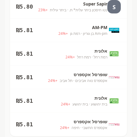
Super Sapir
S
₪
5.80
נטו חיסכון ביתר עלית* ת.
· ביתר עילית
+
%
23
AM-PM
₪
5.81
Am-pm בן גוריון
· רמת גן
+
%
24
אלונית
₪
5.81
רמת רחל
· רמת רחל
+
%
24
שופרסל אקספרס
₪
5.81
אקספרס נווה אביבים
· תל אביב
+
%
24
אלונית
₪
5.81
בית יהושוע
· בית יהושע
+
%
24
שופרסל אקספרס
₪
5.81
אקספרס התשבי
· חיפה
+
%
24