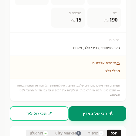
נתרן
כולסטרול
15
190
מ"ג
מ"ג
רכיבים
חלב מפוסטר, רכיבי חלב, מלחn
אזהרת אלרגנים
מכיל: חלב
הנתונים המדויקים מופיעים על גבי המוצר. אין להסתמך על הפירוט המופיע באתר
— יתכנו טעויות או אי התאמות. יש לקרוא את המופיע על גבי אריזת המוצר לפני
השימוש.
💰 הכי זול בארץ
📍 הכי זול ליד
הכל
קרפור
City Market
דור אלון
C