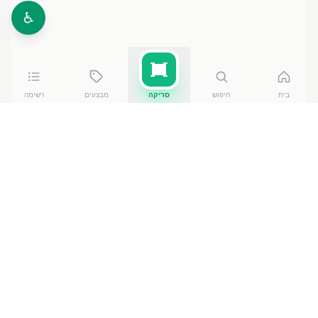
♿
בית
חיפוש
סריקה
מבצעים
רשימה
כמה עולה
גבינה לבנה 250 גרם 5
?
גבינה לבנה 250 גרם 5
של טרה
עולה בין ₪
4.70
ל-₪
5.81
ברשתות הסופרמרקט בישראל. המחיר הזול ביותר — ₪
4.70
בשמגר
— מתוך השוואה של
50
חנויות. הנתונים מבוססים
על מאגר שקיפות המחירים הממשלתי, נכון ל-
8 באוגוסט
.
2026