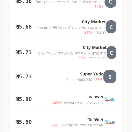
C
₪
5.38
סיטי מרקט ולנטינו חולון, אהרונוביץ 2 חולון
· חולון
14
%
+
City Market
C
₪
5.68
סיטי מרקט רוטשילד בע"מ, הרצל 199 רחובות
·
רחובות
+
%
21
City Market
C
₪
5.73
סיטי מרקט טווינס לח"י בע"מ, לח"י 36 תל אביב
·
תל אביב-יפו
+
%
22
Super Yuda
S
₪
5.73
Super Yuda 240
+
22
%
אושר עד
₪
5.80
קרית ביאליק
· קריית ביאליק
+
%
23
אושר עד
₪
5.80
אשקלון בת הדר
· ראשון לציון
+
%
23