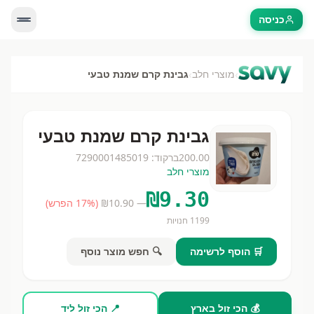
כניסה
›
›
מוצרי חלב
גבינת קרם שמנת טבעי
גבינת קרם שמנת טבעי
200.00
ברקוד:
7290001485019
מוצרי חלב
₪
9.30
— ₪
10.90
(
% הפרש)
17
1199
חנויות
🛒 הוסף לרשימה
🔍 חפש מוצר נוסף
💰 הכי זול בארץ
📍 הכי זול ליד