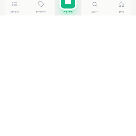
בית
חיפוש
סריקה
מבצעים
רשימה
כמה עולה
גבינת קרם שמנת טבעי
?
גבינת קרם שמנת טבעי
עולה בין ₪
9.30
ל-₪
10.90
ברשתות
הסופרמרקט בישראל. המחיר הזול ביותר — ₪
9.30
באילת
— מתוך השוואה של
50
חנויות. הנתונים מבוססים על מאגר
שקיפות המחירים הממשלתי, נכון ל-
8 באוגוסט 2026
.
מוצרים דומים
במוצרי חלב