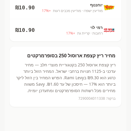
יוחננוף
₪
10.90
מודיעין ישפרו
· מודיעין מכבים רעות
+
%
17
רמי לוי
₪
10.90
רחובות
· קריית גת
+
%
17
מחיר
ריץ קצפת ארוסול 250
בסופרמרקטים
ריץ קצפת ארוסול 250
בקטגוריית מוצרי חלב
— מחיר
עדכני ב-
1125
חנויות ברחבי ישראל.
המחיר הזול ביותר
כרגע הוא ₪9.30
בRami Levy.
הפרש המחיר בין הזול ליקר
ביותר הוא 17% — חיסכון של עד ₪1.60.
Savy משווה
מחירים מכל רשתות הסופרמרקטים ומתעדכן יומית.
ברקוד:
7290004011338