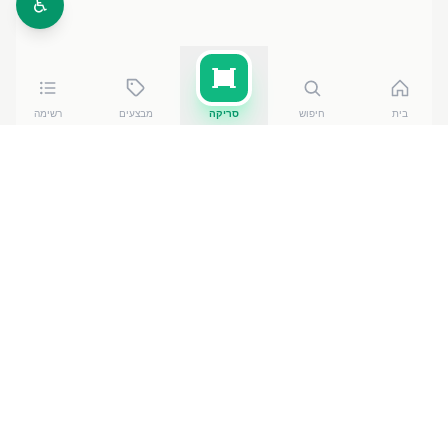
♿
בית
חיפוש
סריקה
מבצעים
רשימה
כמה עולה
ריץ קצפת ארוסול 250
?
ריץ קצפת ארוסול 250
עולה בין ₪
9.30
ל-₪
10.90
ברשתות
הסופרמרקט בישראל. המחיר הזול ביותר — ₪
9.30
באילת
— מתוך השוואה של
50
חנויות. הנתונים מבוססים על מאגר
שקיפות המחירים הממשלתי, נכון ל-
10 באוגוסט 2026
.
מוצרים דומים
במוצרי חלב