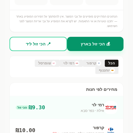
הנתונים המדויקים מופיעים על גבי המוצר. אין להסתמך על הפירוט המופיע באתר
— יתכנו טעויות או אי התאמות. יש לקרוא את המופיע על גבי אריזת המוצר לפני
השימוש.
💰 הכי זול בארץ
📍 הכי זול ליד
הכל
קרפור
רמי לוי
שופרסל
יוחננוף
מחירים לפי חנות
רמי לוי
₪
9.30
הכי זול
אילת
· כפר סבא
קרפור
₪
10.00