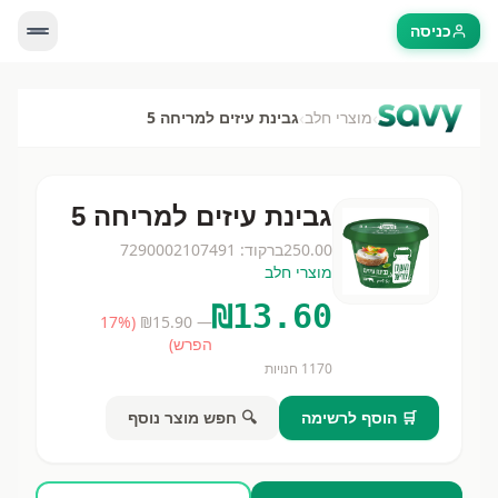
כניסה
›
›
מוצרי חלב
גבינת עיזים למריחה 5
גבינת עיזים למריחה 5
250.00
ברקוד:
7290002107491
מוצרי חלב
₪
13.60
17
%
(
15.90
— ₪
הפרש)
1170
חנויות
🛒 הוסף לרשימה
🔍 חפש מוצר נוסף