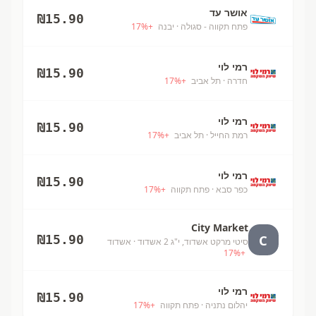
אושר עד
₪
15.90
פתח תקווה - סגולה
· יבנה
+
%
17
רמי לוי
₪
15.90
חדרה
· תל אביב
+
%
17
רמי לוי
₪
15.90
רמת החייל
· תל אביב
+
%
17
רמי לוי
₪
15.90
כפר סבא
· פתח תקווה
+
%
17
City Market
C
₪
15.90
סיטי מרקט אשדוד, י"ג 2 אשדוד
· אשדוד
17
%
+
רמי לוי
₪
15.90
יהלום נתניה
· פתח תקווה
+
%
17