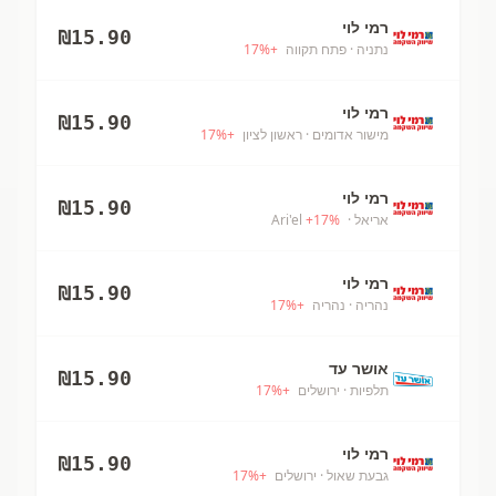
רמי לוי
₪
15.90
נתניה
· פתח תקווה
+
%
17
רמי לוי
₪
15.90
מישור אדומים
· ראשון לציון
+
%
17
רמי לוי
₪
15.90
אריאל
· Ari'el
%
17
+
רמי לוי
₪
15.90
נהריה
· נהריה
+
%
17
אושר עד
₪
15.90
תלפיות
· ירושלים
+
%
17
רמי לוי
₪
15.90
גבעת שאול
· ירושלים
+
%
17