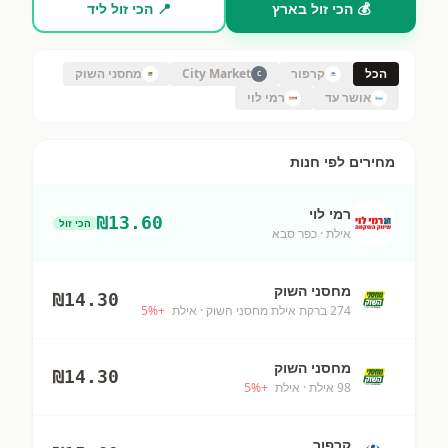
💰 הכי זול בארץ
📍 הכי זול ליד
הכל
קרפור
City Market
מחסני השוק
C
אושר עד
רמי לוי
מחירים לפי חנות
רמי לוי
₪
13.60
הכי זול
אילת
· כפר סבא
מחסני השוק
₪
14.30
274 ברקת אילת מחסני השוק
· אילת
+
%
5
מחסני השוק
₪
14.30
98 אילת
· אילת
+
%
5
קרפור