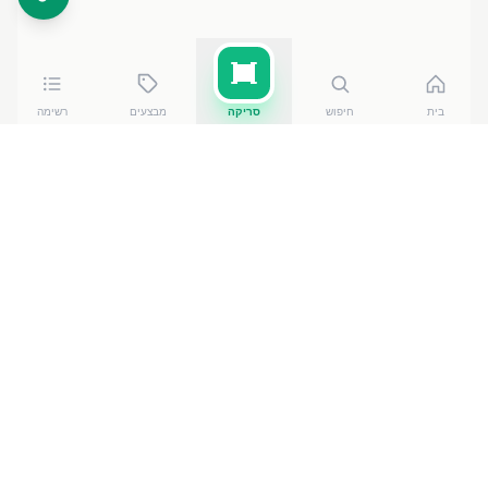
בית
חיפוש
סריקה
מבצעים
רשימה
כמה עולה
גבינת עיזים למריחה 5
?
גבינת עיזים למריחה 5
עולה בין ₪
13.60
ל-₪
15.90
ברשתות
הסופרמרקט בישראל. המחיר הזול ביותר — ₪
13.60
באילת
— מתוך השוואה של
50
חנויות. הנתונים מבוססים על מאגר
שקיפות המחירים הממשלתי, נכון ל-
8 באוגוסט 2026
.
מוצרים דומים
במוצרי חלב