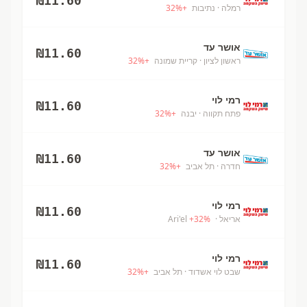
₪
11.60
רמלה
· נתיבות
+
%
32
אושר עד
₪
11.60
ראשון לציון
· קריית שמונה
+
%
32
רמי לוי
₪
11.60
פתח תקווה
· יבנה
+
%
32
אושר עד
₪
11.60
חדרה
· תל אביב
+
%
32
רמי לוי
₪
11.60
אריאל
· Ari'el
%
32
+
רמי לוי
₪
11.60
שבט לוי אשדוד
· תל אביב
+
%
32