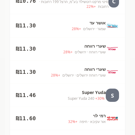
C
₪
10.76
סיטי מרקט רוטשילד בע"מ, הרצל 199 רחובות
·
רחובות
+
%
22
אושר עד
₪
11.30
שמגר
· ירושלים
+
%
28
שערי רווחה
₪
11.30
שערי רווחה
· ירושלים
+
%
28
שערי רווחה
₪
11.30
שערי רווחה ירושלים
· ירושלים
+
%
28
Super Yuda
S
₪
11.46
Super Yuda 240
+
30
%
רמי לוי
₪
11.60
אור עקיבא
· חיפה
+
%
32