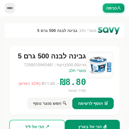
כניסה
›
›
מוצרי חלב
גבינה לבנה 500 גרם 5
גבינה לבנה 500 גרם 5
טרה
500.00
ברקוד:
7290010945481
מוצרי חלב
₪
8.80
— ₪
11.60
(
% הפרש)
32
1182
חנויות
🛒 הוסף לרשימה
🔍 חפש מוצר נוסף
💰 הכי זול בארץ
📍 הכי זול ליד