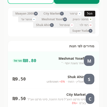
הכל
קרפור
City Market
Maayan 2000
M
C
מחסני השוק
Meshmat Yosef
אושר עד
M
רמי לוי
שופרסל
Shuk Ahir
S
Super Yuda
S
מחירים לפי חנות
Meshmat Yosef
M
₪
8.80
הכי זול
אתר משנת יוסף
· ''
Shuk Ahir
S
₪
9.50
אונליין - רמות
· unknown
%
8
+
City Market
C
₪
9.50
סיטי מרקט האצ"ל פינת ההגנה, סיטי מרקט אצ"ל
בע"מ
+
%
8