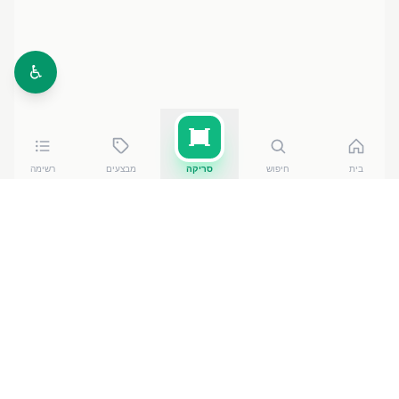
♿
בית
חיפוש
סריקה
מבצעים
רשימה
כמה עולה
גבינה לבנה 500 גרם 5
?
גבינה לבנה 500 גרם 5
של טרה
עולה בין ₪
8.80
ל-₪
11.60
ברשתות הסופרמרקט בישראל. המחיר הזול ביותר — ₪
8.80
באתר משנת יוסף
— מתוך השוואה של
50
חנויות. הנתונים
מבוססים על מאגר שקיפות המחירים הממשלתי, נכון ל-
6
באוגוסט 2026
.