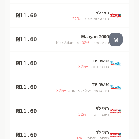
רמי לוי
₪
11.60
חדרה
· תל אביב
+
%
32
Maayan 2000
M
₪
11.60
פסגת זאב
· Kfar Adumim
%
32
+
אושר עד
₪
11.60
כנות
· יד נתן
+
%
32
אושר עד
₪
11.60
בית שמש - גליל
· כפר סבא
+
%
32
רמי לוי
₪
11.60
רעננה
· ערד
+
%
32
רמי לוי
₪
11.60
נהריה
· נהריה
+
%
32