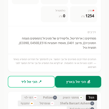
נתרן
כולסטרול
0
1254
מ"ג
מ"ג
רכיבים
ממתיקים ( אריתריטול, גליקוזידים של סטיביול (המופקים מצמח
הסטיביה)), מייצב E401, מווסתי חומציות E339II, E450II,E516),
תמצית וניל
הנתונים המדויקים מופיעים על גבי המוצר. אין להסתמך על הפירוט המופיע באתר
— יתכנו טעויות או אי התאמות. יש לקרוא את המופיע על גבי אריזת המוצר לפני
השימוש.
💰 הכי זול בארץ
📍 הכי זול ליד
הכל
מחסני השוק
Polizer
רמי לוי
P
Shefa Barcart Ashem
שופרסל
יוחננוף
S