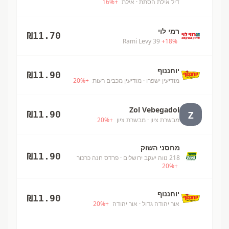
דיל אילת הסתת
· אילת
+
%
16
רמי לוי
₪
11.70
Rami Levy 39
+
18
%
יוחננוף
₪
11.90
מודיעין ישפרו
· מודיעין מכבים רעות
+
%
20
Zol Vebegadol
Z
₪
11.90
מבשרת ציון
· מבשרת ציון
+
%
20
מחסני השוק
₪
11.90
218 נווה יעקב ירושלים
· פרדס חנה כרכור
20
%
+
יוחננוף
₪
11.90
אור יהודה גדול
· אור יהודה
+
%
20