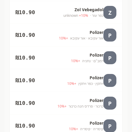
Zol Vebegadol
Z
₪
10.90
כפר עזר
· unknown
%
10
+
Polizer
P
₪
10.90
אור עקיבא
· אור עקיבא
+
%
10
Polizer
P
₪
10.90
רמב"ם
· נתניה
+
%
10
Polizer
P
₪
10.90
ויתקין
· כפר ויתקין
+
%
10
Polizer
P
₪
10.90
כרכור
· פרדס חנה כרכור
+
%
10
Polizer
P
₪
10.90
קיסריה
· קיסריה
+
%
10