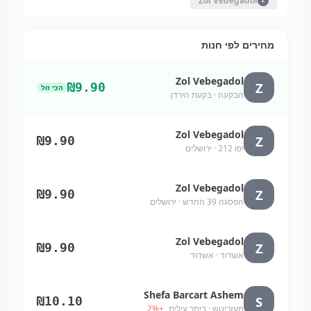
Zol Vebegadol
Z
מחירים לפי חנות
Zol Vebegadol
Z
₪
9.90
הכי זול
הבקעה
· בקעת הירדן
Zol Vebegadol
Z
₪
9.90
יפו 212
· ירושלים
Zol Vebegadol
Z
₪
9.90
הפסגה 39 החדש
· ירושלים
Zol Vebegadol
Z
₪
9.90
אשדוד
· אשדוד
Shefa Barcart Ashem
S
₪
10.10
מעזריטש
· ביתר עילית
+
%
2