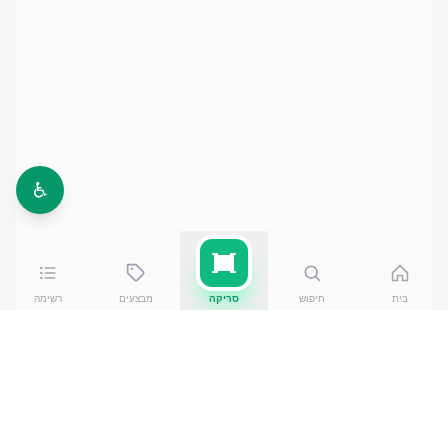
♿
בית
חיפוש
סריקה
מבצעים
רשימה
כמה עולה
סוויטאנגו אינסטנט פו
?