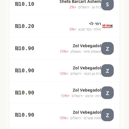
Shefa Barcart Ashem
S
₪
10.10
בית וגן
· ירושלים
+
%
2
רמי לוי
₪
10.20
אילת
· כפר סבא
+
%
3
Zol Vebegadol
Z
₪
10.90
אשקלון סיטי
· אשקלון
+
%
10
Zol Vebegadol
Z
₪
10.90
בית וגן חכמי
· ירושלים
+
%
10
Zol Vebegadol
Z
₪
10.90
ניות- הרצוג
· ירושלים
+
%
10
Zol Vebegadol
Z
₪
10.90
מאה שערים
· ירושלים
+
%
10