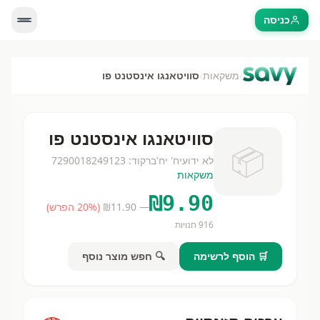
כניסה
›
›
משקאות
סוויטאנגו אינסטנט פו
סוויטאנגו אינסטנט פו
📦
לא ידוע
יח'
יח'
ברקוד:
7290018249123
משקאות
₪
9.90
— ₪
11.90
(
% הפרש)
20
916
חנויות
🛒 הוסף לרשימה
🔍 חפש מוצר נוסף