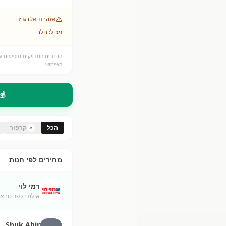
אזהרת אלרגנים
מכיל: חלב
הנתונים המדויקים מופיעים על
השימוש.
💰
הכל
קרפור
מחירים לפי חנות
רמי לוי
אילת
· כפר סבא
Shuk Ahir