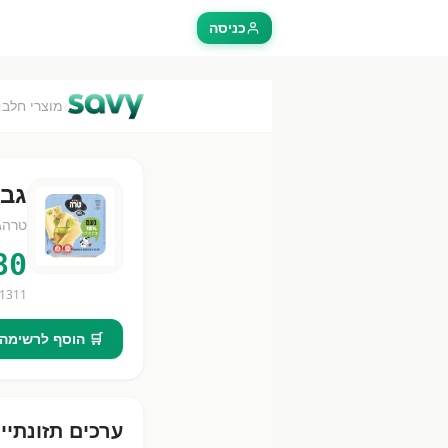
כניסה
›
›
מוצרי חלב
גבנצ 15% ד
טרה
ג
80
1311
🛒 הוסף לרשימה
ערכים תזונתיי