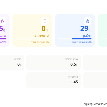
5
0
29
g
g
g
חלבון
פחמימות
שומן
% מהצריכה היומית
58
% מהצריכה היומית
0
% מהצריכה היומית
19
שומן טראנס
סוכרים
0
0.5
g
g
כולסטרול
45
מ"ג
אכל (בטא קרוטן)n