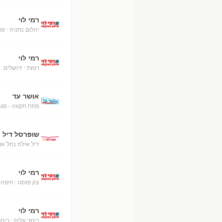
רמי לוי
יהלום נתניה
· פת
רמי לוי
רמות
· ירושלים
+
אושר עד
פתח תקווה - סגו
שופרסל דיל
דיל אילת נחל או
רמי לוי
צק פוסט
· חיפה
רמי לוי
ביתר עלית
· ביתר