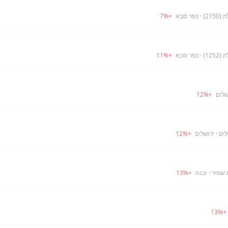
21)
· כפר סבא
+
%
7
12)
· כפר סבא
+
%
11
שלים
+
%
12
לים
· ירושלים
+
%
12
 שמיר
· יבנה
+
%
13
13
%
+