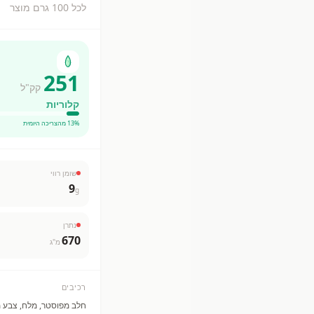
לכל 100 גרם מוצר
251
קק"ל
קלוריות
% מהצריכה היומית
13
שומן רווי
9
g
נתרן
670
מ"ג
רכיבים
חלב מפוסטר, מלח, צבע מ