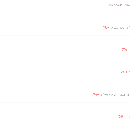
+
1
%
ת
· כפר סבא
+
%
4
7
%
+
7
%
+
· אילת
+
%
7
7
%
+