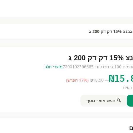
גבנצ 15% דק דק 200 ג
ק דק 200 ג
רמים
100 גרם
ברקוד:
7290102396665
מוצרי חלב
₪
15.
— ₪
18.50
(
% הפרש)
17
חנויות
🔍 חפש מוצר נוסף
ם