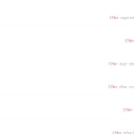
ח תקווה
+
%
17
17
%
לה
· יבנה
+
%
17
רה
· אילת
+
%
17
17
%
+
 עילית
+
%
17