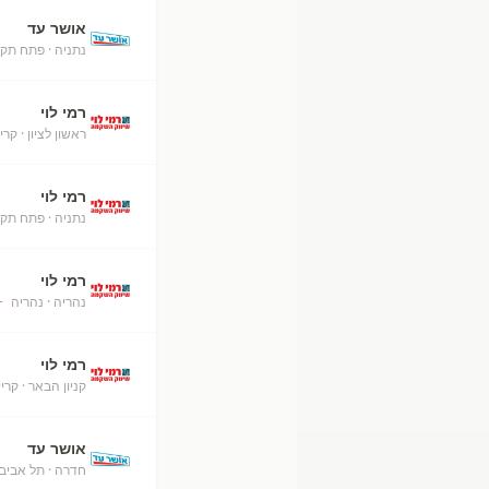
אושר עד
נתניה
· פתח תקו
רמי לוי
ראשון לציון
· קרי
רמי לוי
נתניה
· פתח תקו
רמי לוי
נהריה
· נהריה
+
רמי לוי
קניון הבאר
· קרי
אושר עד
חדרה
· תל אביב