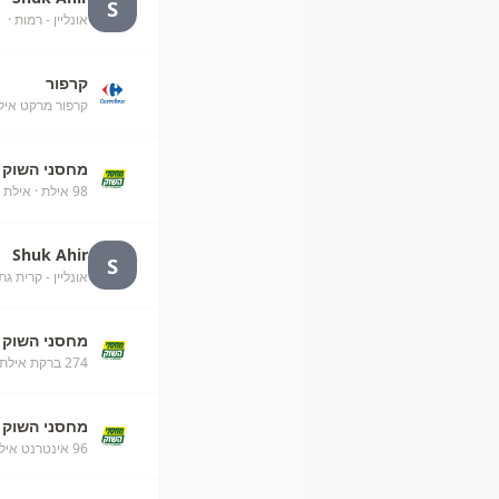
S
אונליין - רמות
· unknown
קרפור
קרפור מרקט איל
מחסני השוק
98 אילת
· אילת
Shuk Ahir
S
אונליין - קרית גת
מחסני השוק
274 ברקת אילת מחסני השוק
מחסני השוק
96 אינטרנט אילת