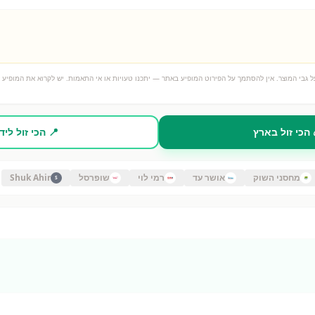
 גבי המוצר. אין להסתמך על הפירוט המופיע באתר — יתכנו טעויות או אי התאמות. יש לקרוא את המופיע ע
 הכי זול בארץ
📍 הכי זול ליד
מחסני השוק
אושר עד
רמי לוי
שופרסל
Shuk Ahir
S